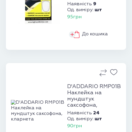
9
Наявність
шт
Од. виміру:
95грн
До кошика
D'ADDARIO RMP01B
Наклейка на
мундштук
саксофона,
кларнета
24
Наявність
шт
Од. виміру:
90грн