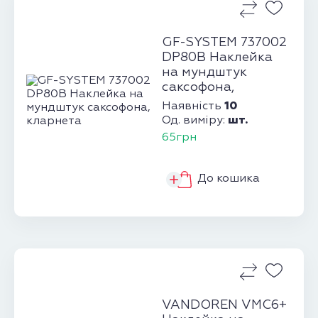
GF-SYSTEM 737002
DP80B Наклейка
на мундштук
саксофона,
кларнета
10
Наявність
шт.
Од. виміру:
65грн
До кошика
VANDOREN VMC6+