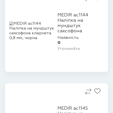
MEDIR ac1144
Наліпка на
мундштук
саксофона
кларнета 0,8 мм.,
Наявність
чорна
0
Уточнюйте
MEDIR ac1145