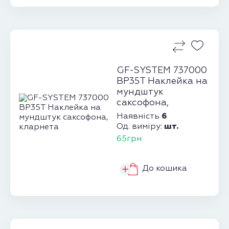
GF-SYSTEM 737000
BP35T Наклейка на
мундштук
саксофона,
кларнета
6
Наявність
шт.
Од. виміру:
65грн
До кошика