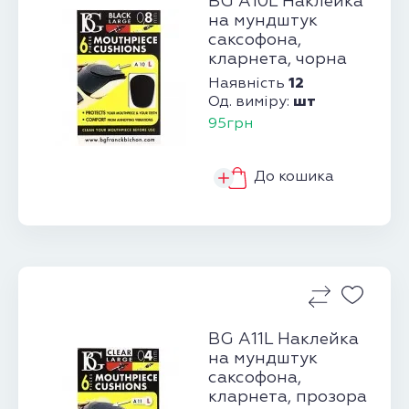
BG A10L Наклейка
на мундштук
саксофона,
кларнета, чорна
12
Наявність
шт
Од. виміру:
95грн
До кошика
BG A11L Наклейка
на мундштук
саксофона,
кларнета, прозора