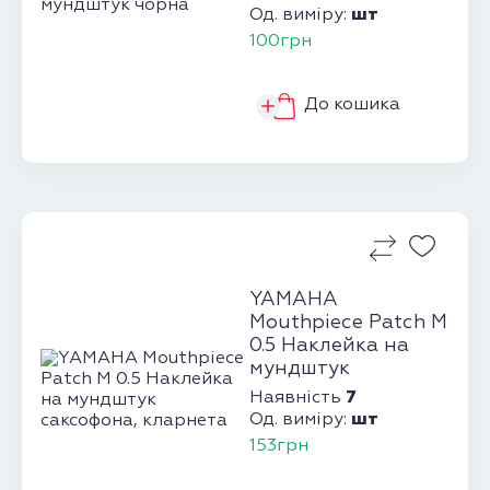
шт
Од. виміру:
100грн
До кошика
YAMAHA
Mouthpiece Patch M
0.5 Наклейка на
мундштук
саксофона,
7
Наявність
кларнета
шт
Од. виміру:
153грн