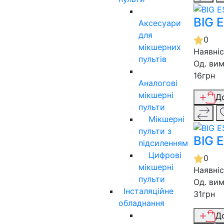
BIG 
Аксесуари
для
0
мікшерних
Наявні
пультів
Од. вим
16грн
Аналогові
мікшерні
Д
пульти
Мікшерні
пульти з
BIG 
підсиленням
Цифрові
0
мікшерні
Наявні
пульти
Од. вим
Інсталяційне
31грн
обладнання
Д