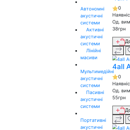
0
Автономні
Наявні
акустичні
Од. вим
системи
38грн
Активні
акустичні
Д
системи
Лінійні
масиви
4all
Мультимедійні
0
акустичні
Наявні
системи
Од. вим
Пасивні
55грн
акустичні
системи
Д
Портативні
акустичні