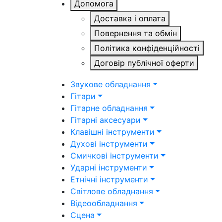
Допомога
Доставка і оплата
Повернення та обмін
Політика конфіденційності
Договір публічної оферти
Звукове обладнання
Гітари
Гітарне обладнання
Гітарні аксесуари
Клавішні інструменти
Духові інструменти
Смичкові інструменти
Ударні інструменти
Етнічні інструменти
Світлове обладнання
Відеообладнання
Сцена