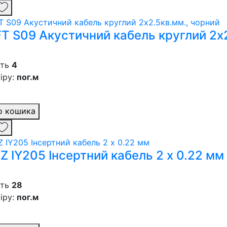
T S09 Акустичний кабель круглий 2х2
сть
4
іру:
пог.м
о кошика
Z IY205 Інсертний кабель 2 х 0.22 мм
сть
28
іру:
пог.м