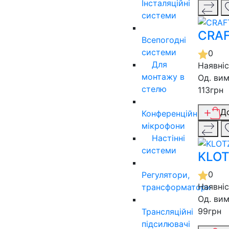
Інсталяційні
системи
CRAF
Всепогодні
системи
0
Для
Наявні
монтажу в
Од. вим
стелю
113грн
Д
Конференційні
мікрофони
Настінні
системи
KLOT
0
Регулятори,
Наявні
трансформатори
Од. вим
99грн
Трансляційні
підсилювачі