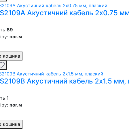
ES2109A Акустичний кабель 2х0.75 мм
сть
89
іру:
пог.м
о кошика
ES2109B Акустичний кабель 2х1.5 мм,
сть
1
іру:
пог.м
о кошика