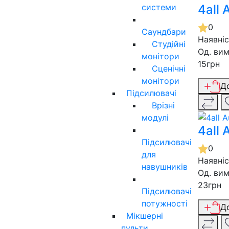
системи
4all
0
Саундбари
Наявні
Студійні
Од. вим
монітори
15грн
Сценічні
монітори
Д
Підсилювачі
Врізні
модулі
4all
Підсилювачі
0
для
Наявні
навушників
Од. вим
23грн
Підсилювачі
потужності
Д
Мікшерні
пульти