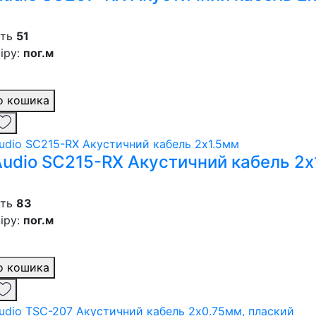
сть
51
іру:
пог.м
о кошика
 Audio SC215-RX Акустичний кабель 2
сть
83
іру:
пог.м
о кошика