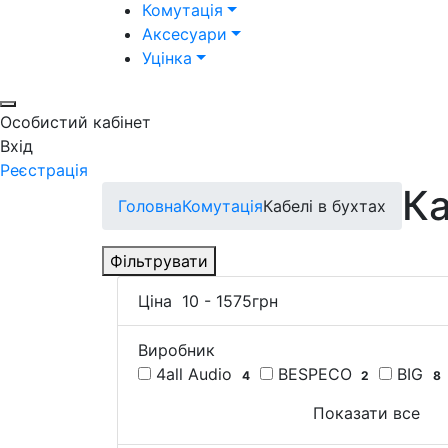
Комутація
Аксесуари
Уцінка
Особистий кабінет
Вхід
Реєстрація
Ка
Головна
Комутація
Кабелі в бухтах
Фільтрувати
Ціна
10
-
1575
грн
Виробник
4all Audio
BESPECO
BIG
4
2
8
Показати все