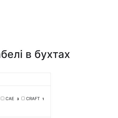
белі в бухтах
CAE
CRAFT
3
1