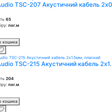
 Audio TSC-207 Акустичний кабель 2х
сть
65
іру:
пог.м
о кошика
 Audio TSC-215 Акустичний кабель 2х1
сть
204
іру:
пог.м
о кошика