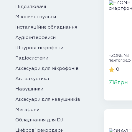
Підсилювачі
Мікшерні пульти
Інсталяційне обладнання
Аудіоінтерфейси
Шнурові мікрофони
FZONE NB-3
Радіосистеми
пантограф
Аксесуари для мікрофонів
0
Автоакустика
718грн
Навушники
Аксесуари для навушників
Мегафони
Обладнання для DJ
Цифрові рекордери