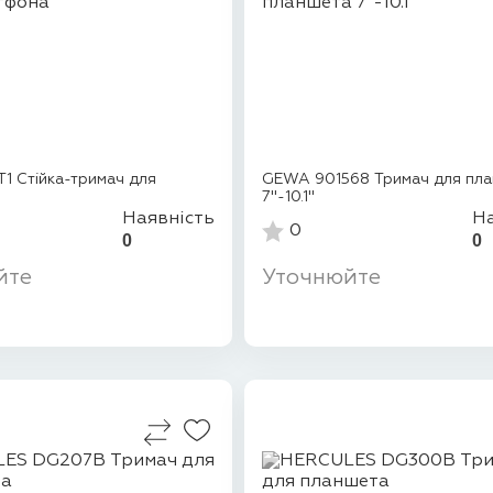
 Стійка-тримач для
GEWA 901568 Тримач для пл
7"-10.1"
Наявність
На
0
0
0
йте
Уточнюйте