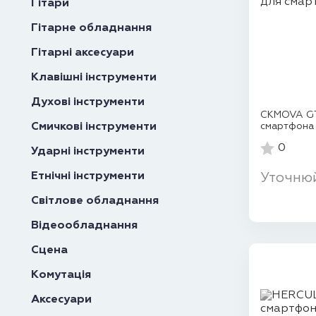
Гітари
Гітарне обладнання
Гітарні аксесуари
Клавішні інструменти
Духові інструменти
CKMOVA GT1
Смичкові інструменти
смартфона
0
Ударні інструменти
Етнічні інструменти
Уточню
Світлове обладнання
Відеообладнання
Сцена
Комутація
Аксесуари