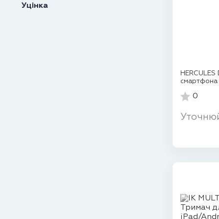
Уцінка
HERCULES 
смартфона
0
Уточню