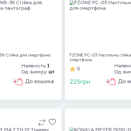
6 Стійка для смартфона
FZONE PC-03 Настільна стійка
смартфона
1
Наявність
Наявн
0
шт
Од. виміру:
Од. ви
До кошика
До к
225грн