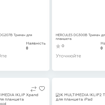
DG207B Тримач для
HERCULES DG300B Тримач д
планшета
Наявність
На
0
0
0
йте
Уточнюйте