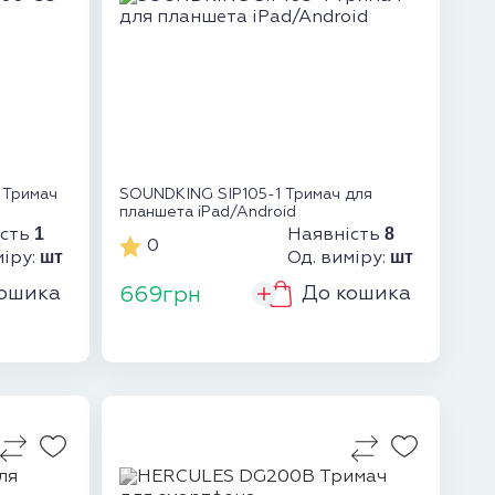
 Тримач
SOUNDKING SIP105-1 Тримач для
планшета iPad/Android
1
8
ість
Наявність
0
шт
шт
міру:
Од. виміру:
ошика
До кошика
669грн