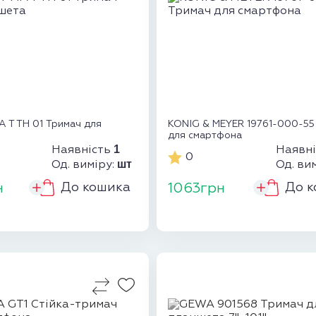
 T TH 01 Тримач для
KONIG & MEYER 19761-000-55
для смартфона
1
Наявність
Наявн
0
шт
Од. виміру:
Од. ви
До кошика
До к
н
1063грн