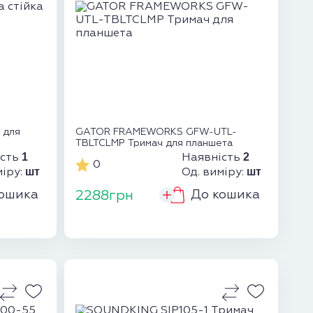
 для
GATOR FRAMEWORKS GFW-UTL-
TBLTCLMP Тримач для планшета
1
2
ість
Наявність
0
шт
шт
міру:
Од. виміру:
ошика
До кошика
2288грн