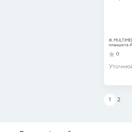
IK MULTIME
планшета i
0
Уточню
1
2