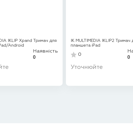
DIA IKLIP Xpand Тримач для
IK MULTIMEDIA IKLIP2 Тримач 
Pad/Android
планшета iPad
Наявність
На
0
0
0
йте
Уточнюйте