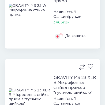
пряма
1
Наявність
шт
Од. виміру:
3465грн
До кошика
GRAVITY MS 23 XLR
B Мікрофонна
стійка пряма з
"гусячою шийкою"
1
Наявність
шт
Од. виміру: