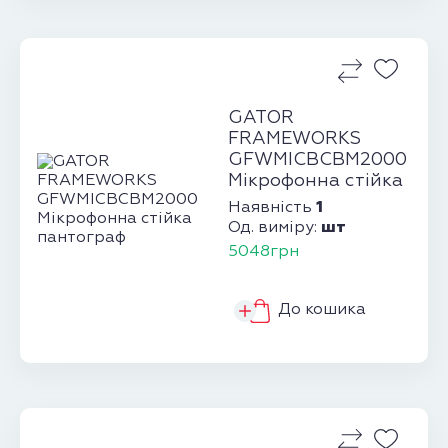
GATOR
FRAMEWORKS
GFWMICBCBM2000
Мікрофонна стійка
пантограф
1
Наявність
шт
Од. виміру:
5048грн
До кошика