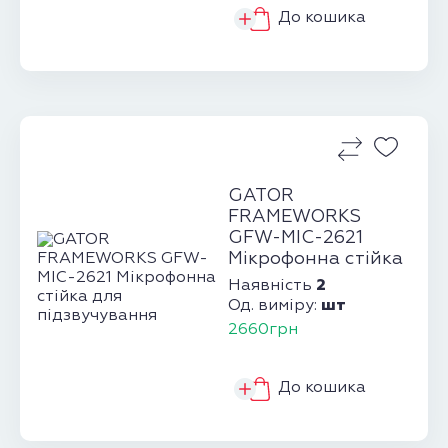
До кошика
GATOR
FRAMEWORKS
GFW-MIC-2621
Мікрофонна стійка
для підзвучування
2
Наявність
шт
Од. виміру:
2660грн
До кошика