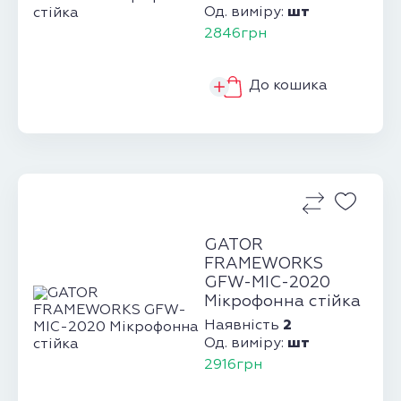
шт
Од. виміру:
2846грн
До кошика
GATOR
FRAMEWORKS
GFW-MIC-2020
Мікрофонна стійка
2
Наявність
шт
Од. виміру:
2916грн