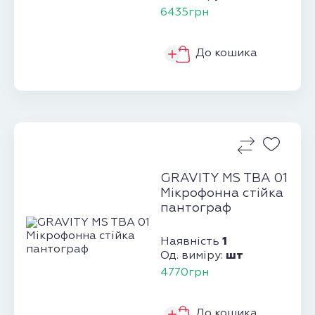
6435грн
До кошика
GRAVITY MS TBA 01
Мікрофонна стійка
пантограф
1
Наявність
шт
Од. виміру:
4770грн
До кошика