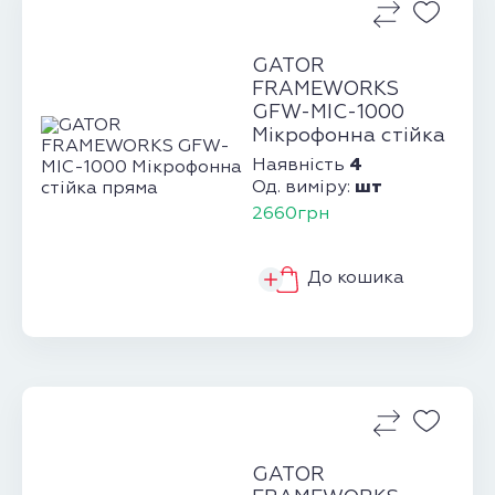
GATOR
FRAMEWORKS
GFW-MIC-1000
Мікрофонна стійка
пряма
4
Наявність
шт
Од. виміру:
2660грн
До кошика
GATOR