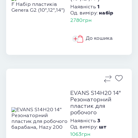
1
Наявність
набір
Од. виміру:
2780грн
До кошика
EVANS S14H20 14"
Резонаторний
пластик для
робочого
барабана, Hazy 20...
3
Наявність
шт
Од. виміру:
1063грн