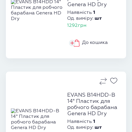
Genera HD Dry
1
Наявність
шт
Од. виміру:
1292грн
До кошика
EVANS B14HDD-B
14" Пластик для
робчого барабана
Genera HD Dry
1
Наявність
шт
Од. виміру: