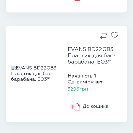
EVANS BD22GB3
Пластик для бас-
барабана, EQ3™
1
Наявність
шт
Од. виміру:
3296грн
До кошика