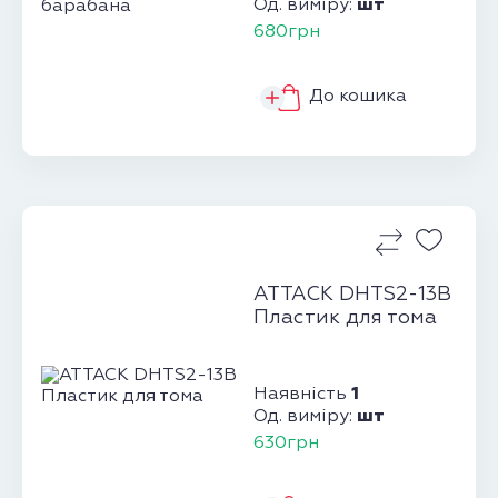
шт
Од. виміру:
680грн
До кошика
ATTACK DHTS2-13В
Пластик для тома
1
Наявність
шт
Од. виміру:
630грн