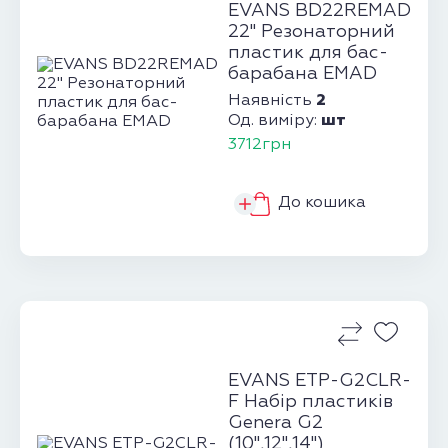
EVANS BD22REMAD
22" Резонаторний
пластик для бас-
барабана EMAD
2
Наявність
шт
Од. виміру:
3712грн
До кошика
EVANS ETP-G2CLR-
F Набір пластиків
Genera G2
(10",12",14")