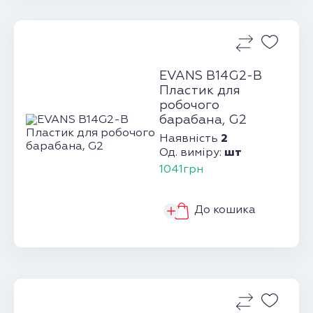
EVANS B14G2-B
Пластик для
робочого
барабана, G2
2
Наявність
шт
Од. виміру:
1041грн
До кошика