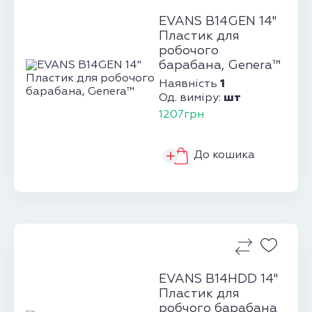
EVANS B14GEN 14"
Пластик для
робочого
барабана, Genera™
1
Наявність
шт
Од. виміру:
1207грн
До кошика
EVANS B14HDD 14"
Пластик для
робчого барабана