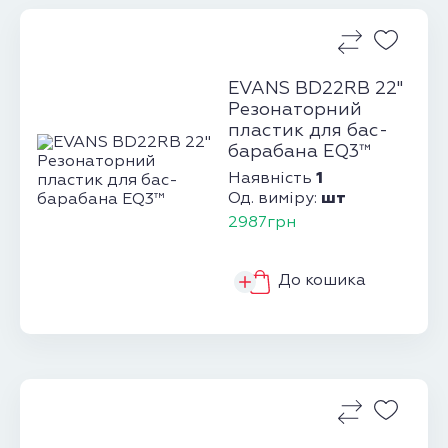
EVANS BD22RB 22"
Резонаторний
пластик для бас-
барабана EQ3™
1
Наявність
шт
Од. виміру:
2987грн
До кошика