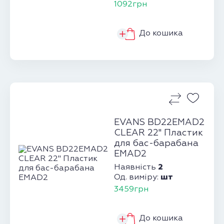
1092грн
До кошика
EVANS BD22EMAD2
CLEAR 22" Пластик
для бас-барабана
EMAD2
2
Наявність
шт
Од. виміру:
3459грн
До кошика