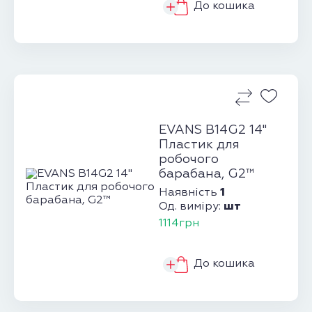
До кошика
EVANS B14G2 14"
Пластик для
робочого
барабана, G2™
1
Наявність
шт
Од. виміру:
1114грн
До кошика