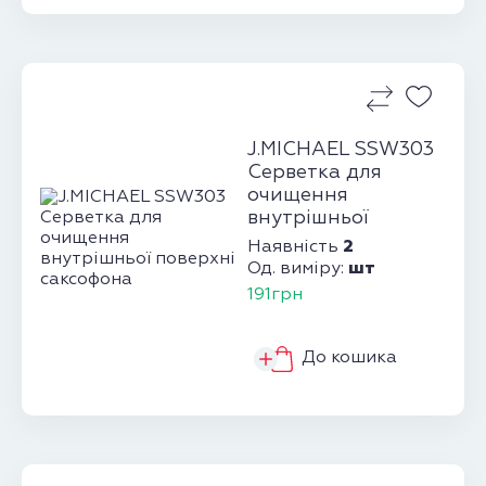
J.MICHAEL SSW303
Серветка для
очищення
внутрішньої
поверхні
2
Наявність
саксофона
шт
Од. виміру:
191грн
До кошика