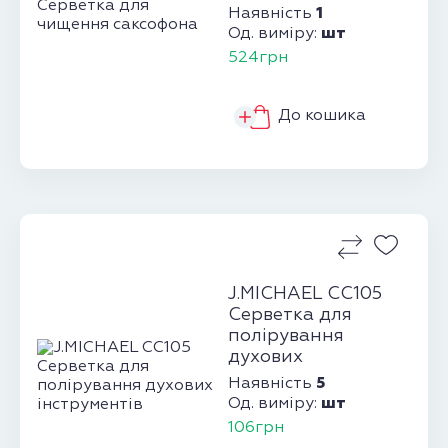
1
Наявність
шт
Од. виміру:
524грн
До кошика
J.MICHAEL CC105
Серветка для
полірування
духових
інструментів
5
Наявність
шт
Од. виміру:
106грн