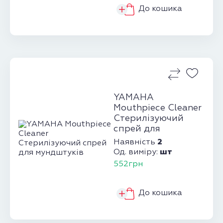
До кошика
YAMAHA
Mouthpiece Cleaner
Cтерилізуючий
cпрей для
мундштуків
2
Наявність
шт
Од. виміру:
552грн
До кошика