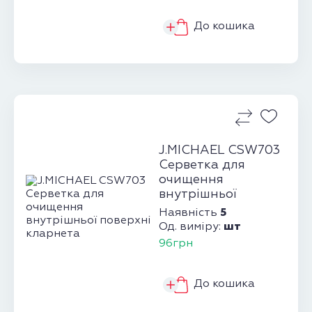
До кошика
J.MICHAEL CSW703
Серветка для
очищення
внутрішньої
поверхні кларнета
5
Наявність
шт
Од. виміру:
96грн
До кошика