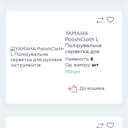
YAMAHA
PolishCloth L
Полірувальна
серветка для
духових
6
Наявність
інструментів
шт
Од. виміру:
110грн
До кошика