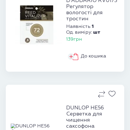
D'ADDARIO RV0173
Регулятор
вологості для
тростин
1
Наявність
шт
Од. виміру:
139грн
До кошика
DUNLOP HE56
Серветка для
чищення
саксофона