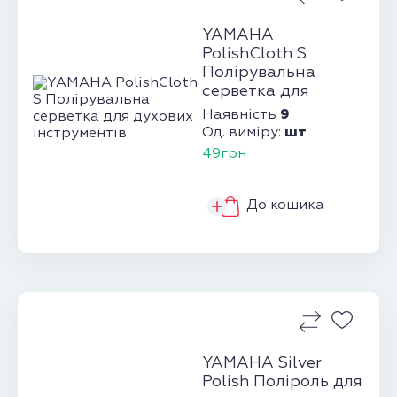
YAMAHA
PolishCloth S
Полірувальна
серветка для
духових
9
Наявність
інструментів
шт
Од. виміру:
49грн
До кошика
YAMAHA Silver
Polish Поліроль для