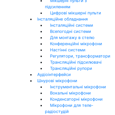
Мікшерні пульти з
підсиленням
Цифрові мікшерні пульти
Інсталяційне обладнання
Інсталяційні системи
Всепогодні системи
Для монтажу в стелю
Конференційні мікрофони
Настінні системи
Регулятори, трансформатори
Трансляційні підсилювачі
Трансляційні рупори
Аудіоінтерфейси
Шнурові мікрофони
Інструментальні мікрофони
Вокальні мікрофони
Конденсаторні мікрофони
Мікрофони для теле-
радіостудій