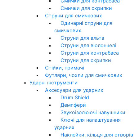
Смички для контрабаса
Смички для скрипки
Струни для смичкових
Одинарні струни для
смичкових
Струни для альта
Струни для віолончелі
Струни для контрабаса
Струни для скрипки
Стійки, тримачі
Футляри, чохли для смичкових
Ударні інструменти
Аксесуари для ударних
Drum Shield
Демпфери
Звукоізолюючі навушники
Ключі для налаштування
ударних
Наклейки, кільця для отворів