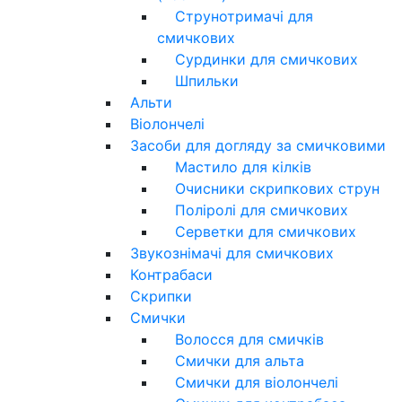
Струнотримачі для
смичкових
Сурдинки для смичкових
Шпильки
Альти
Віолончелі
Засоби для догляду за смичковими
Мастило для кілків
Очисники скрипкових струн
Поліролі для смичкових
Серветки для смичкових
Звукознімачі для смичкових
Контрабаси
Скрипки
Смички
Волосся для смичків
Смички для альта
Смички для віолончелі