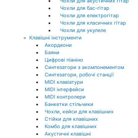
Чохли для акустичних гітар
Чохли для бас-гітар
Чохли для електрогітар
Чохли для класичних гітар
Чохли для укулеле
Клавішні інструменти
Акордеони
Баяни
Цифрові піаніно
Синтезатори з акомпонементом
Синтезатори, робочі станції
MIDI клавіатури
MIDI інтерфейси
MIDI контролери
Банкетки стільчики
Чохли, кейси для клавішних
Стійки для клавішних
Комбо для клавішних
Акустичні клавішні