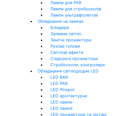
Лампи для PAR
Лампи для стробоскопів
Лампи ультрафіолетові
Обладнання на лампах
Бліндери
Заливне світло
Зенітні прожектори
Рухомі голови
Світлові ефекти
Слідкуючі прожектори
Стробоскопи, контролери
Обладнання світлодіодне LED
LED BAR
LED PAR
LED Pinspot
LED архітектурне
LED лампи
LED панелі
LED прожектори та ліхтарі