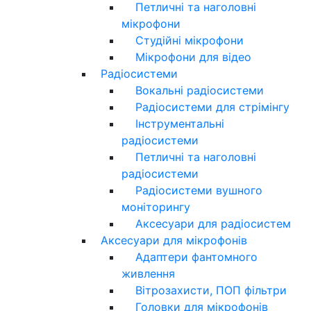
Петличні та наголовні
мікрофони
Студійні мікрофони
Мікрофони для відео
Радіосистеми
Вокальні радіосистеми
Радіосистеми для стрімінгу
Інструментальні
радіосистеми
Петличні та наголовні
радіосистеми
Радіосистеми вушного
моніторингу
Аксесуари для радіосистем
Аксесуари для мікрофонів
Адаптери фантомного
живлення
Вітрозахисти, ПОП фільтри
Головки для мікрофонів