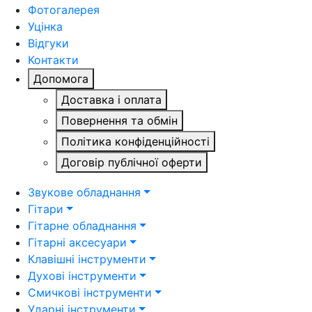
Фотогалерея
Уцінка
Відгуки
Контакти
Допомога
Доставка і оплата
Повернення та обмін
Політика конфіденційності
Договір публічної оферти
Звукове обладнання
Гітари
Гітарне обладнання
Гітарні аксесуари
Клавішні інструменти
Духові інструменти
Смичкові інструменти
Ударні інструменти