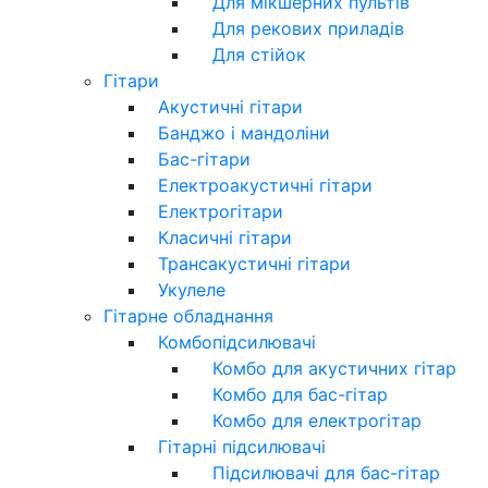
Для мікшерних пультів
Для рекових приладів
Для стійок
Гітари
Акустичні гітари
Банджо і мандоліни
Бас-гітари
Електроакустичні гітари
Електрогітари
Класичні гітари
Трансакустичні гітари
Укулеле
Гітарне обладнання
Комбопідсилювачі
Комбо для акустичних гітар
Комбо для бас-гітар
Комбо для електрогітар
Гітарні підсилювачі
Підсилювачі для бас-гітар