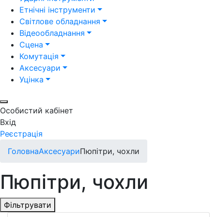
Етнічні інструменти
Світлове обладнання
Відеообладнання
Сцена
Комутація
Аксесуари
Уцінка
Особистий кабінет
Вхід
Реєстрація
Головна
Аксесуари
Пюпітри, чохли
Пюпітри, чохли
Фільтрувати