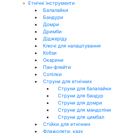
Етнічні інструменти
Балалайки
Бандури
Домри
Дримби
Діджеріду
Ключі для налаштування
Кобзи
Окарини
Пан-флейти
Сопілки
Струни для етнічних
Струни для балалайки
Струни для бандур
Струни для домри
Струни для мандоліни
Струни для цимбал
Стійки для етнічних
Флажолети, казу