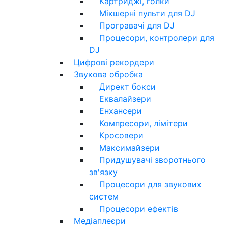
Картриджі, голки
Мікшерні пульти для DJ
Програвачі для DJ
Процесори, контролери для
DJ
Цифрові рекордери
Звукова обробка
Директ бокси
Еквалайзери
Енхансери
Компресори, лімітери
Кросовери
Максимайзери
Придушувачі зворотнього
зв'язку
Процесори для звукових
систем
Процесори ефектів
Медіаплеєри