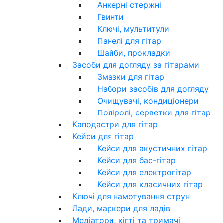
Анкерні стержні
Гвинти
Ключі, мультитули
Панелі для гітар
Шайби, прокладки
Засоби для догляду за гітарами
Змазки для гітар
Набори засобів для догляду
Очищувачі, кондиціонери
Поліролі, серветки для гітар
Каподастри для гітар
Кейси для гітар
Кейси для акустичних гітар
Кейси для бас-гітар
Кейси для електрогітар
Кейси для класичних гітар
Ключі для намотування струн
Лади, маркери для ладів
Медіатори, кігті та тримачі