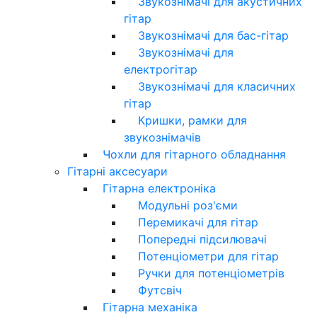
Звукознімачі для акустичних
гітар
Звукознімачі для бас-гітар
Звукознімачі для
електрогітар
Звукознімачі для класичних
гітар
Кришки, рамки для
звукознімачів
Чохли для гітарного обладнання
Гітарні аксесуари
Гітарна електроніка
Модульні роз'єми
Перемикачі для гітар
Попередні підсилювачі
Потенціометри для гітар
Ручки для потенціометрів
Футсвіч
Гітарна механіка