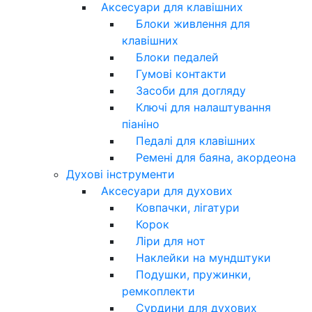
Аксесуари для клавішних
Блоки живлення для
клавішних
Блоки педалей
Гумові контакти
Засоби для догляду
Ключі для налаштування
піаніно
Педалі для клавішних
Ремені для баяна, акордеона
Духові інструменти
Аксесуари для духових
Ковпачки, лігатури
Корок
Ліри для нот
Наклейки на мундштуки
Подушки, пружинки,
ремкоплекти
Сурдини для духових