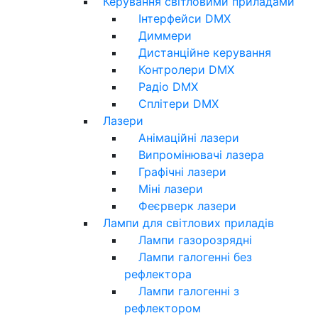
Керування світловими приладами
Інтерфейси DMX
Диммери
Дистанційне керування
Контролери DMX
Радіо DMX
Сплітери DMX
Лазери
Анімаційні лазери
Випромінювачі лазера
Графічні лазери
Міні лазери
Феєрверк лазери
Лампи для світлових приладів
Лампи газорозрядні
Лампи галогенні без
рефлектора
Лампи галогенні з
рефлектором