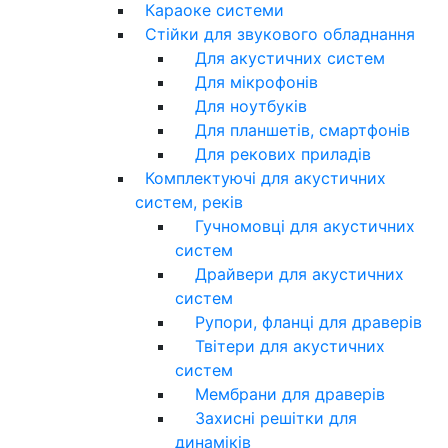
Караоке системи
Стійки для звукового обладнання
Для акустичних систем
Для мікрофонів
Для ноутбуків
Для планшетів, смартфонів
Для рекових приладів
Комплектуючі для акустичних
систем, реків
Гучномовці для акустичних
систем
Драйвери для акустичних
систем
Рупори, фланці для драверів
Твітери для акустичних
систем
Мембрани для драверів
Захисні решітки для
динаміків