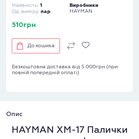
1
Виробники
Наявність:
пар
HAYMAN
Од. виміру:
510грн
До кошика
Безкоштовна доставка від 5 000грн (при
повній попередній оплаті)
Опис
HAYMAN XM-17 Палички