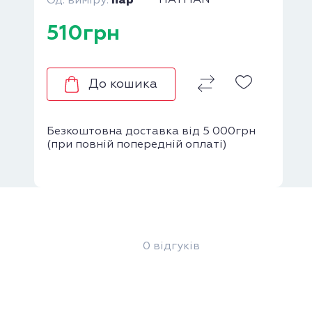
пар
HAYMAN
Од. виміру:
510грн
До кошика
Безкоштовна доставка від 5 000грн
(при повній попередній оплаті)
0 відгуків