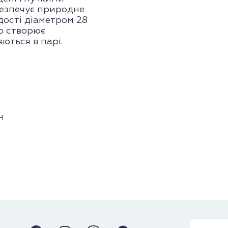
безпечує природне
рдості діаметром 28
о створює
ються в парі.
н