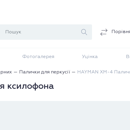
Порівн
Фотогалерея
Уцінка
В
арних
Палички для перкусії
HAYMAN XM-4 Паличк
я ксилофона