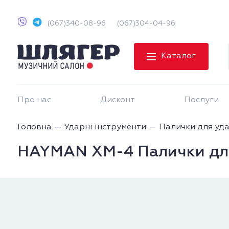
(067)340-08-96
(067)304-04-96
Каталог
Про нас
Дисконт
Послуги
Головна
Ударні інструменти
Палички для уд
HAYMAN XM-4 Палички дл