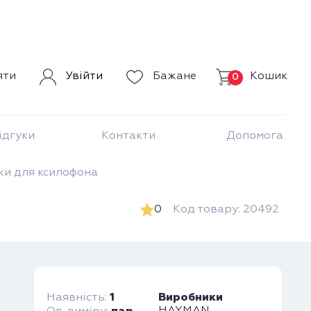
Кошик
яти
Увійти
Бажане
0
ідгуки
Контакти
Допомога
и для ксилофона
0
Код товару: 20492
1
Виробники
Наявність: