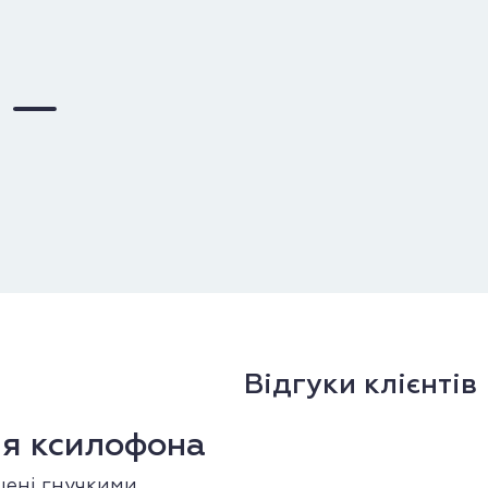
Відгуки клієнтів
я ксилофона
ені гнучкими