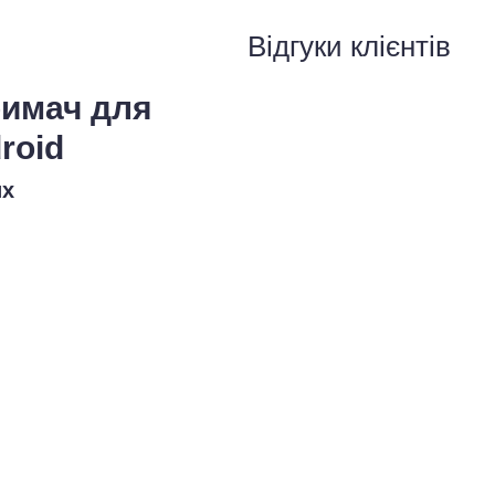
Відгуки клієнтів
римач для
roid
их