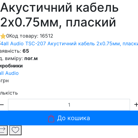
Акустичний кабель
2х0.75мм, плаский
0
Код товару: 16512
аявність:
65
д. виміру:
пог.м
иробники
all Audio
5грн
ількість
До кошика