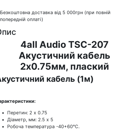
Безкоштовна доставка від 5 000грн (при повній
попередній оплаті)
Опис
4all Audio TSC-207
Акустичний кабель
2х0.75мм, плаский
Акустичний кабель (1м)
арактеристики:
Перетин: 2 x 0.75
Діаметр, мм: 2.5 x 5
Робоча температура -40+60°С.