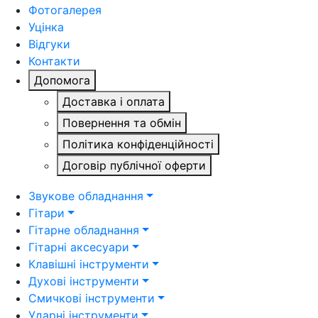
Фотогалерея
Уцінка
Відгуки
Контакти
Допомога
Доставка і оплата
Повернення та обмін
Політика конфіденційності
Договір публічної оферти
Звукове обладнання
Гітари
Гітарне обладнання
Гітарні аксесуари
Клавішні інструменти
Духові інструменти
Смичкові інструменти
Ударні інструменти