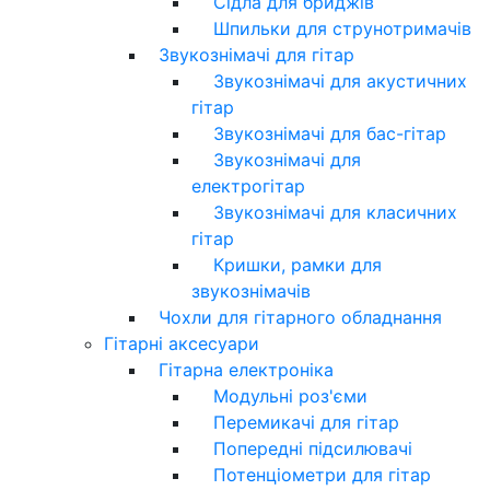
Сідла для бриджів
Шпильки для струнотримачів
Звукознімачі для гітар
Звукознімачі для акустичних
гітар
Звукознімачі для бас-гітар
Звукознімачі для
електрогітар
Звукознімачі для класичних
гітар
Кришки, рамки для
звукознімачів
Чохли для гітарного обладнання
Гітарні аксесуари
Гітарна електроніка
Модульні роз'єми
Перемикачі для гітар
Попередні підсилювачі
Потенціометри для гітар