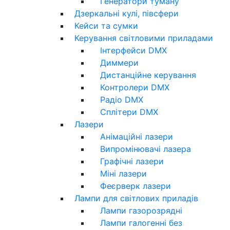
Генератори туману
Дзеркальні кулі, півсфери
Кейси та сумки
Керування світловими приладами
Інтерфейси DMX
Диммери
Дистанційне керування
Контролери DMX
Радіо DMX
Сплітери DMX
Лазери
Анімаційні лазери
Випромінювачі лазера
Графічні лазери
Міні лазери
Феєрверк лазери
Лампи для світлових приладів
Лампи газорозрядні
Лампи галогенні без