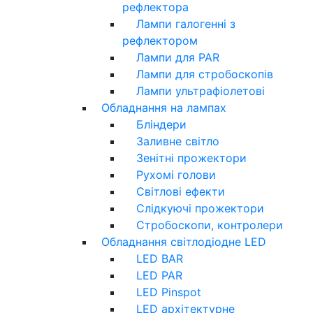
рефлектора
Лампи галогенні з
рефлектором
Лампи для PAR
Лампи для стробоскопів
Лампи ультрафіолетові
Обладнання на лампах
Бліндери
Заливне світло
Зенітні прожектори
Рухомі голови
Світлові ефекти
Слідкуючі прожектори
Стробоскопи, контролери
Обладнання світлодіодне LED
LED BAR
LED PAR
LED Pinspot
LED архітектурне