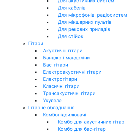
Для акустичних систем
Для кабелів
Для мікрофонів, радіосистем
Для мікшерних пультів
Для рекових приладів
Для стійок
Гітари
Акустичні гітари
Банджо і мандоліни
Бас-гітари
Електроакустичні гітари
Електрогітари
Класичні гітари
Трансакустичні гітари
Укулеле
Гітарне обладнання
Комбопідсилювачі
Комбо для акустичних гітар
Комбо для бас-гітар