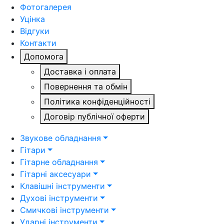
Фотогалерея
Уцінка
Відгуки
Контакти
Допомога
Доставка і оплата
Повернення та обмін
Політика конфіденційності
Договір публічної оферти
Звукове обладнання
Гітари
Гітарне обладнання
Гітарні аксесуари
Клавішні інструменти
Духові інструменти
Смичкові інструменти
Ударні інструменти