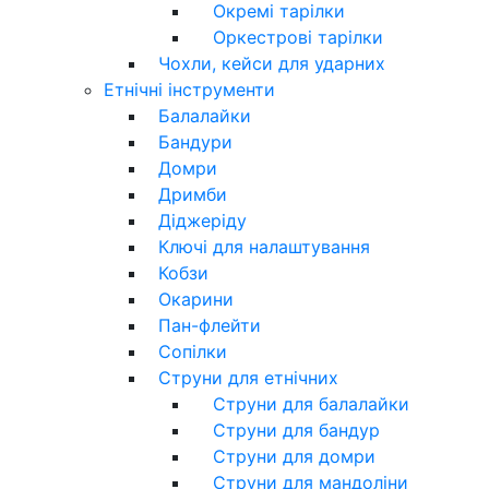
Окремі тарілки
Оркестрові тарілки
Чохли, кейси для ударних
Етнічні інструменти
Балалайки
Бандури
Домри
Дримби
Діджеріду
Ключі для налаштування
Кобзи
Окарини
Пан-флейти
Сопілки
Струни для етнічних
Струни для балалайки
Струни для бандур
Струни для домри
Струни для мандоліни