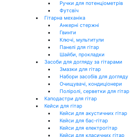
Ручки для потенціометрів
Футсвіч
Гітарна механіка
Анкерні стержні
Гвинти
Ключі, мультитули
Панелі для гітар
Шайби, прокладки
Засоби для догляду за гітарами
Змазки для гітар
Набори засобів для догляду
Очищувачі, кондиціонери
Поліролі, серветки для гітар
Каподастри для гітар
Кейси для гітар
Кейси для акустичних гітар
Кейси для бас-гітар
Кейси для електрогітар
Кейси для класичних гітар