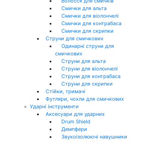
Волосся для смичків
Смички для альта
Смички для віолончелі
Смички для контрабаса
Смички для скрипки
Струни для смичкових
Одинарні струни для
смичкових
Струни для альта
Струни для віолончелі
Струни для контрабаса
Струни для скрипки
Стійки, тримачі
Футляри, чохли для смичкових
Ударні інструменти
Аксесуари для ударних
Drum Shield
Демпфери
Звукоізолюючі навушники