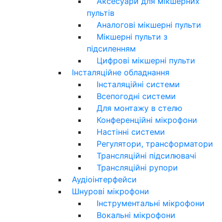
Аксесуари для мікшерних
пультів
Аналогові мікшерні пульти
Мікшерні пульти з
підсиленням
Цифрові мікшерні пульти
Інсталяційне обладнання
Інсталяційні системи
Всепогодні системи
Для монтажу в стелю
Конференційні мікрофони
Настінні системи
Регулятори, трансформатори
Трансляційні підсилювачі
Трансляційні рупори
Аудіоінтерфейси
Шнурові мікрофони
Інструментальні мікрофони
Вокальні мікрофони