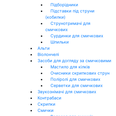
Підборідники
Підставки під струни
(кобилки)
Струнотримачі для
смичкових
Сурдинки для смичкових
Шпильки
Альти
Віолончелі
Засоби для догляду за смичковими
Мастило для кілків
Очисники скрипкових струн
Поліролі для смичкових
Серветки для смичкових
Звукознімачі для смичкових
Контрабаси
Скрипки
Смички