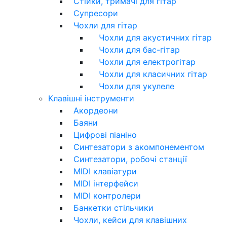
Стійки, тримачі для гітар
Супресори
Чохли для гітар
Чохли для акустичних гітар
Чохли для бас-гітар
Чохли для електрогітар
Чохли для класичних гітар
Чохли для укулеле
Клавішні інструменти
Акордеони
Баяни
Цифрові піаніно
Синтезатори з акомпонементом
Синтезатори, робочі станції
MIDI клавіатури
MIDI інтерфейси
MIDI контролери
Банкетки стільчики
Чохли, кейси для клавішних