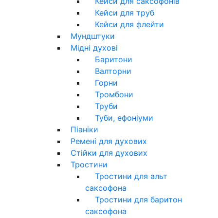
Кейси для саксофонів
Кейси для труб
Кейси для флейти
Мундштуки
Мідні духові
Баритони
Валторни
Горни
Тромбони
Труби
Туби, ефоніуми
Піаніки
Ремені для духових
Стійки для духових
Тростини
Тростини для альт
саксофона
Тростини для баритон
саксофона