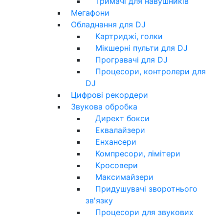
Тримачі для навушників
Мегафони
Обладнання для DJ
Картриджі, голки
Мікшерні пульти для DJ
Програвачі для DJ
Процесори, контролери для
DJ
Цифрові рекордери
Звукова обробка
Директ бокси
Еквалайзери
Енхансери
Компресори, лімітери
Кросовери
Максимайзери
Придушувачі зворотнього
зв'язку
Процесори для звукових