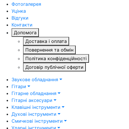
Фотогалерея
Уцінка
Відгуки
Контакти
Допомога
Доставка і оплата
Повернення та обмін
Політика конфіденційності
Договір публічної оферти
Звукове обладнання
Гітари
Гітарне обладнання
Гітарні аксесуари
Клавішні інструменти
Духові інструменти
Смичкові інструменти
Ударні інструменти