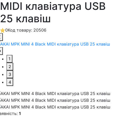
MIDI клавіатура USB
25 клавіш
0
Код товару: 20506
1
2
3
4
аявність:
1