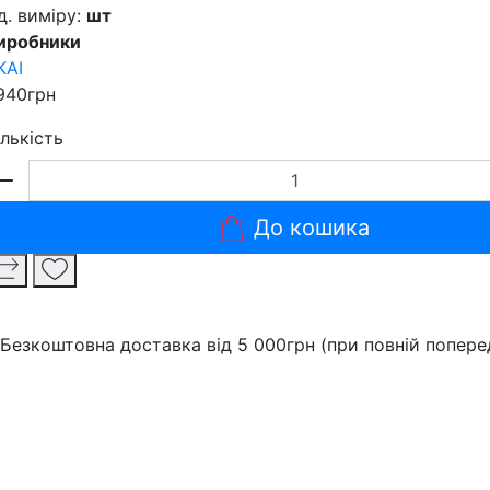
д. виміру:
шт
иробники
KAI
940грн
ількість
До кошика
Безкоштовна доставка від 5 000грн (при повній поперед