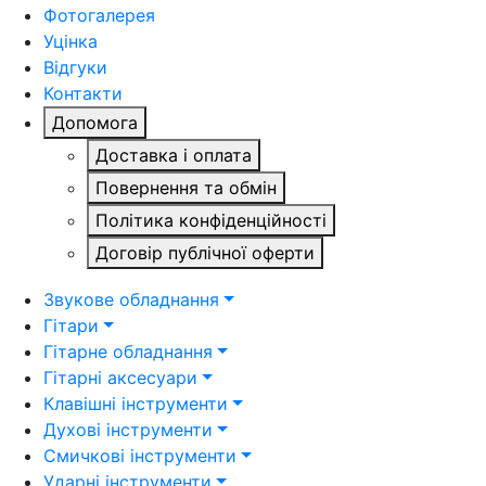
Фотогалерея
Уцінка
Відгуки
Контакти
Допомога
Доставка і оплата
Повернення та обмін
Політика конфіденційності
Договір публічної оферти
Звукове обладнання
Гітари
Гітарне обладнання
Гітарні аксесуари
Клавішні інструменти
Духові інструменти
Смичкові інструменти
Ударні інструменти