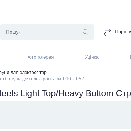
Порівн
Фотогалерея
Уцінка
руни для електрогітар
 Струни для електрогітари .010 - .052
els Light Top/Heavy Bottom Ст