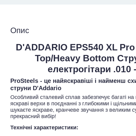
Опис
D'ADDARIO EPS540 XL Pro S
Top/Heavy Bottom Стр
електрогітари .010 -
ProSteels - це найяскравіші і найменш сх
струни D'Addario
Особливий сталевий сплав забезпечує багаті на 
яскраві верхи в поєднанні з глибокими і щільни
шукаєте яскраве, кранчеве звучання з великим су
прекрасний вибір!
Технічні характеристики: