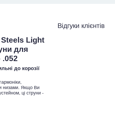
Відгуки клієнтів
teels Light
уни для
 .052
ильні до корозії
гармоніки,
ми низами. Якщо Ви
стейном, ці струни -