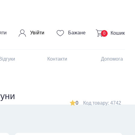
Увійти
яти
Бажане
Кошик
0
Відгуки
Контакти
Допомога
руни
0
Код товару: 4742