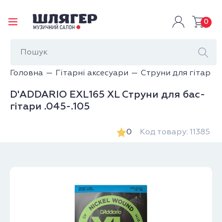
0
Головна
Гітарні аксесуари
Струни для гітар
D'ADDARIO EXL165 XL Струни для бас-
гітари .045-.105
0
Код товару: 11385