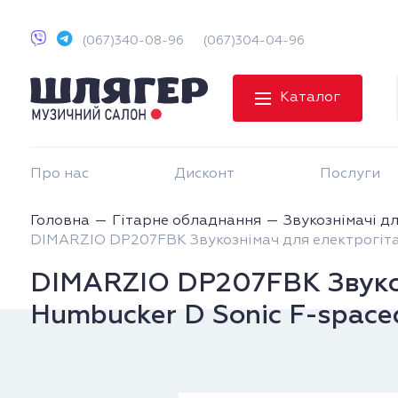
(067)340-08-96
(067)304-04-96
Каталог
Про нас
Дисконт
Послуги
Головна
Гітарне обладнання
Звукознімачі дл
DIMARZIO DP207FBK Звукознімач для електрогіта
DIMARZIO DP207FBK Звукоз
Humbucker D Sonic F-space