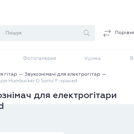
Порівн
Фотогалерея
Уцінка
В
я гітар
Звукознімачі для електрогітар
ри Humbucker D Sonic F-spaced
німач для електрогітари
d