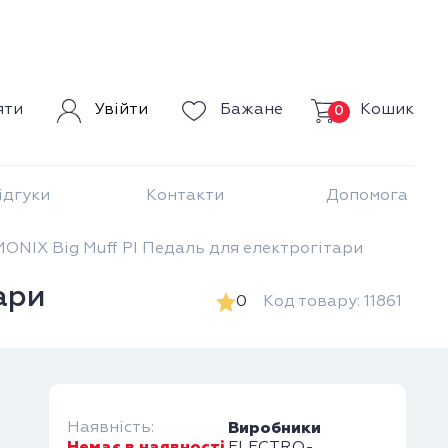
Кошик
яти
Увійти
Бажане
0
ідгуки
Контакти
Допомога
IX Big Muff PI Педаль для електрогітари
ари
0
Код товару: 11861
Наявність:
Виробники
Немає в наявності