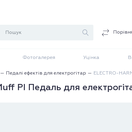
Порівн
Фотогалерея
Уцінка
В
Педалі ефектів для електрогітар
ELECTRO-HARMON
f PI Педаль для електрогіт