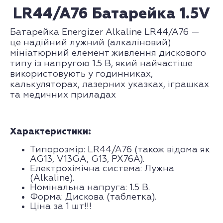
LR44/A76 Батарейка 1.5V
Батарейка Energizer Alkaline LR44/A76 —
це надійний лужний (алкаліновий)
мініатюрний елемент живлення дискового
типу із напругою 1.5 В, який найчастіше
використовують у годинниках,
калькуляторах, лазерних указках, іграшках
та медичних приладах
Характеристики:
Типорозмір: LR44/A76 (також відома як
AG13, V13GA, G13, PX76A).
Електрохімічна система: Лужна
(Alkaline).
Номінальна напруга: 1.5 В.
Форма: Дискова (таблетка).
Ціна за 1 шт!!!