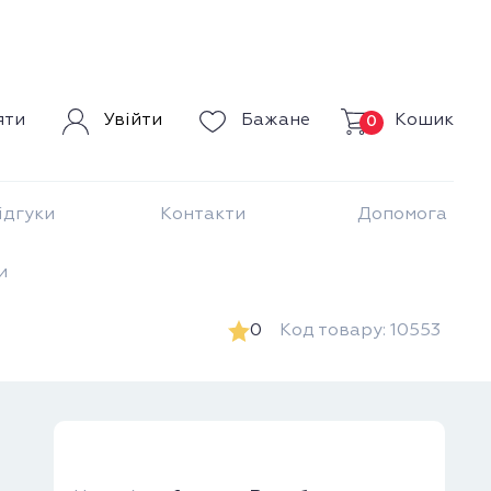
Кошик
яти
Увійти
Бажане
0
ідгуки
Контакти
Допомога
и
0
Код товару: 10553