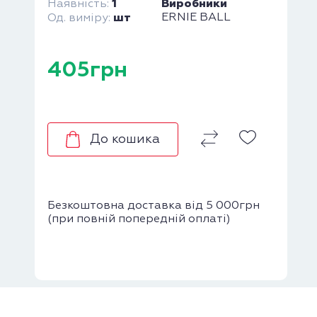
1
Виробники
Наявність:
шт
ERNIE BALL
Од. виміру:
405грн
До кошика
Безкоштовна доставка від 5 000грн
(при повній попередній оплаті)