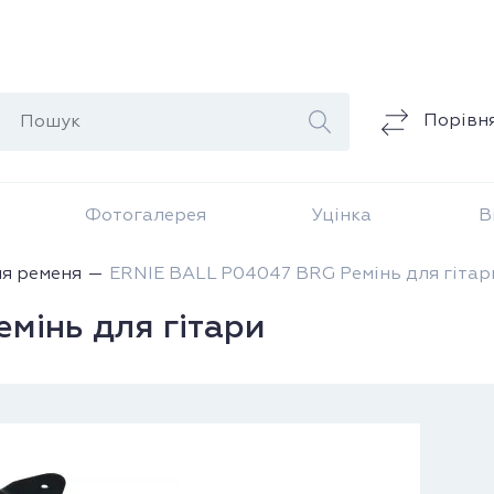
Порівн
Фотогалерея
Уцінка
В
ля ременя
ERNIE BALL P04047 BRG Ремінь для гітар
мінь для гітари