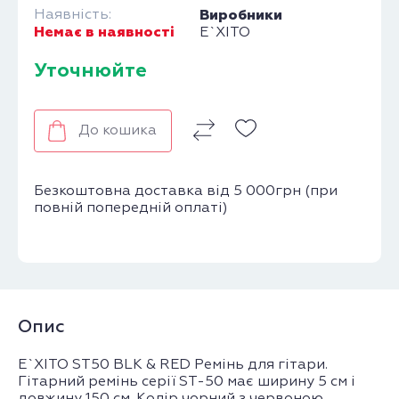
Наявність:
Виробники
Немає в наявності
E`XITO
Уточнюйте
До кошика
Безкоштовна доставка від 5 000грн (при
повній попередній оплаті)
Опис
E`XITO ST50 BLK & RED Ремінь для гітари.
Гітарний ремінь серії ST-50 має ширину 5 см і