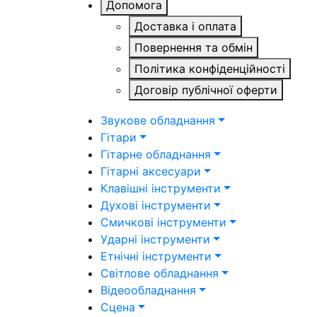
Допомога
Доставка і оплата
Повернення та обмін
Політика конфіденційності
Договір публічної оферти
Звукове обладнання
Гітари
Гітарне обладнання
Гітарні аксесуари
Клавішні інструменти
Духові інструменти
Смичкові інструменти
Ударні інструменти
Етнічні інструменти
Світлове обладнання
Відеообладнання
Сцена