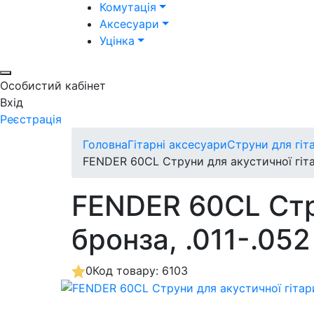
Комутація
Аксесуари
Уцінка
Особистий кабінет
Вхід
Реєстрація
Головна
Гітарні аксесуари
Струни для гіт
FENDER 60CL Струни для акустичної гіта
FENDER 60CL Стр
бронза, .011-.052
0
Код товару: 6103