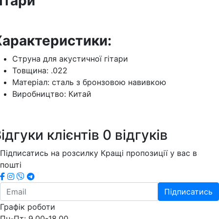
ітари
Характеристики:
Струна для акустичної гітари
Товщина: .022
Матеріал: сталь з бронзовою навивкою
Виробництво: Китай
ідгуки клієнтів
0 відгуків
Підписатись на розсилку
Кращі пропозиції у вас в
пошті
Підписатись
Графік роботи
Пн-Пт: 9.00-18.00