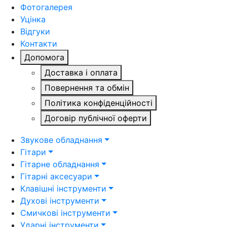
Фотогалерея
Уцінка
Відгуки
Контакти
Допомога
Доставка і оплата
Повернення та обмін
Політика конфіденційності
Договір публічної оферти
Звукове обладнання
Гітари
Гітарне обладнання
Гітарні аксесуари
Клавішні інструменти
Духові інструменти
Смичкові інструменти
Ударні інструменти