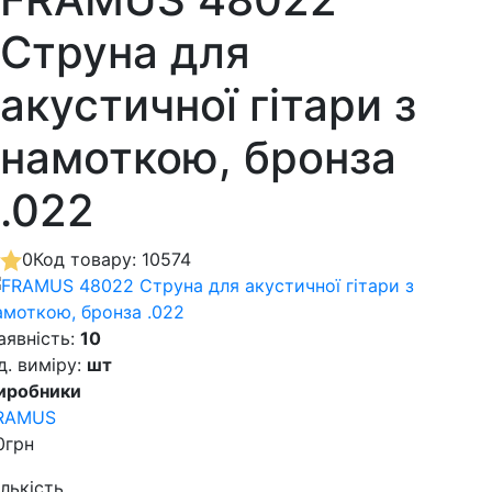
Струна для
акустичної гітари з
намоткою, бронза
.022
0
Код товару: 10574
аявність:
10
д. виміру:
шт
иробники
RAMUS
0грн
ількість