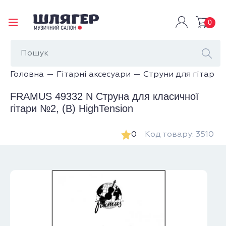
0
Головна
Гітарні аксесуари
Струни для гітар
FRAMUS 49332 N Струна для класичної
гітари №2, (B) HighTension
0
Код товару: 3510