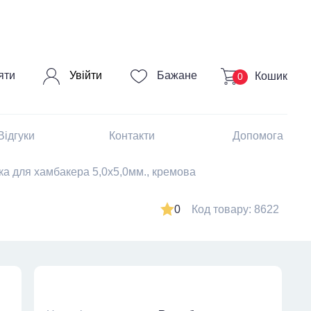
Увійти
яти
Бажане
Кошик
0
Відгуки
Контакти
Допомога
 для хамбакера 5,0х5,0мм., кремова
0
Код товару: 8622