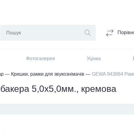
Порівн
Фотогалерея
Уцінка
ар
Кришки, рамки для звукознімачів
GEWA 943884 Рамка
акера 5,0х5,0мм., кремова