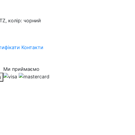
Z, колір: чорний
тифікати
Контакти
Ми приймаємо
и