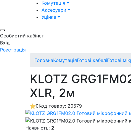
Комутація
Аксесуари
Уцінка
Особистий кабінет
Вхід
Реєстрація
Головна
Комутація
Готові кабелі
Готові мік
KLOTZ GRG1FM02.
XLR, 2м
0
Код товару: 20579
Наявність:
2