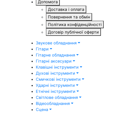
Допомога
Доставка і оплата
Повернення та обмін
Політика конфіденційності
Договір публічної оферти
Звукове обладнання
Гітари
Гітарне обладнання
Гітарні аксесуари
Клавішні інструменти
Духові інструменти
Смичкові інструменти
Ударні інструменти
Етнічні інструменти
Світлове обладнання
Відеообладнання
Сцена