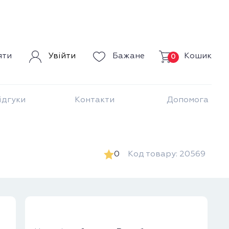
Кошик
яти
Увійти
Бажане
0
ідгуки
Контакти
Допомога
0
Код товару: 20569