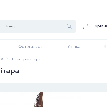
Порівн
Фотогалерея
Уцінка
В
0 BK Електрогітара
ітара