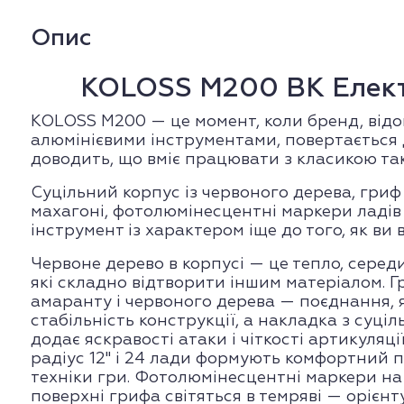
Опис
KOLOSS M200 BK Елект
KOLOSS M200 — це момент, коли бренд, відо
алюмінієвими інструментами, повертається 
доводить, що вміє працювати з класикою та
Суцільний корпус із червоного дерева, гриф 
махагоні, фотолюмінесцентні маркери ладів
інструмент із характером іще до того, як ви
Червоне дерево в корпусі — це тепло, середи
які складно відтворити іншим матеріалом. Г
амаранту і червоного дерева — поєднання, я
стабільність конструкції, а накладка з суці
додає яскравості атаки і чіткості артикуляції
радіус 12" і 24 лади формують комфортний п
техніки гри. Фотолюмінесцентні маркери на в
поверхні грифа світяться в темряві — орієнт