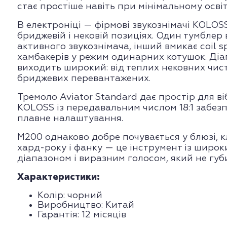
стає простіше навіть при мінімальному освіт
В електроніці — фірмові звукознімачі KOLOSS
бриджевій і нековій позиціях. Один тумблер 
активного звукознімача, інший вмикає coil 
хамбакерів у режим одинарних котушок. Діа
виходить широкий: від теплих нековних чис
бриджевих перевантажених.
Тремоло Aviator Standard дає простір для віб
KOLOSS із передавальним числом 18:1 забезп
плавне налаштування.
M200 однаково добре почувається у блюзі, к
хард-року і фанку — це інструмент із широ
діапазоном і виразним голосом, який не губит
Характеристики:
Колір: чорний
Виробництво: Китай
Гарантія: 12 місяців