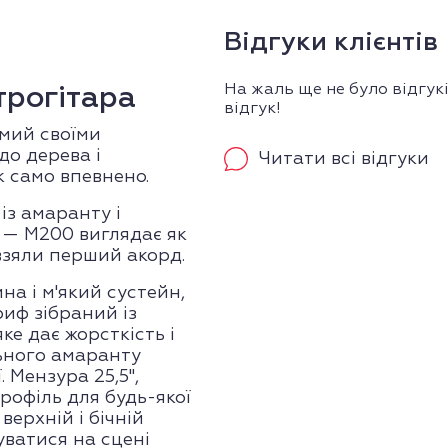
Відгуки клієнтів
На жаль ще не було відгук
рогітара
відгук!
мий своїми
до дерева і
Читати всі відгуки
к само впевнено.
із амаранту і
 — M200 виглядає як
 взяли перший акорд.
на і м'який сустейн,
риф зібраний із
ке дає жорсткість і
льного амаранту
. Мензура 25,5",
рофіль для будь-якої
ерхній і бічній
уватися на сцені