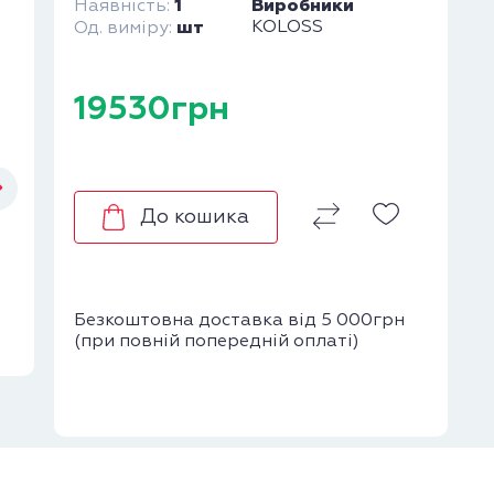
1
Виробники
Наявність:
шт
KOLOSS
Од. виміру:
19530грн
До кошика
Безкоштовна доставка від 5 000грн
(при повній попередній оплаті)