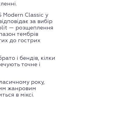
ленні.
 Modern Classic у
відповідає за вибір
split — розщеплення
пазон тембрів
тих до гострих
рато і бендів, кілки
ечують точне і
ласичному року,
ким жанровим
ься в міксі.