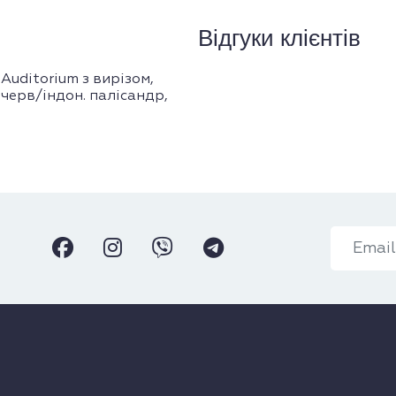
Відгуки клієнтів
uditorium з вирізом,
 черв/індон. палісандр,