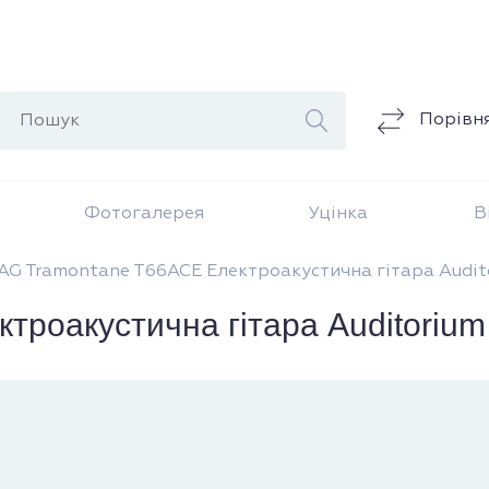
Порівн
Фотогалерея
Уцінка
В
AG Tramontane T66ACE Електроакустична гітара Audit
роакустична гітара Auditorium