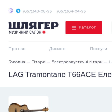
(067)340-08-96
(067)304-04-96
Каталог
Про нас
Дисконт
Послуги
Головна
Гітари
Електроакустичні гітари
L
LAG Tramontane T66ACE Елект