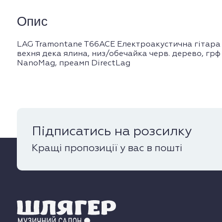
Опис
LAG Tramontane T66ACE Електроакустична гітара A
вехня дека ялина, низ/обечайка черв. дерево, грф
NanoMag, преамп DirectLag
Підписатись на розсилку
Кращі пропозиції у вас в пошті