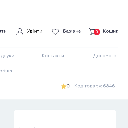
Кошик
яти
Увійти
Бажане
0
ідгуки
Контакти
Допомога
orium
0
Код товару: 6846