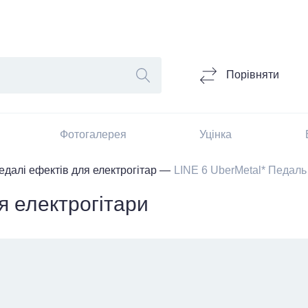
Порівняти
Фотогалерея
Уцінка
едалі ефектів для електрогітар
LINE 6 UberMetal* Педаль
я електрогітари