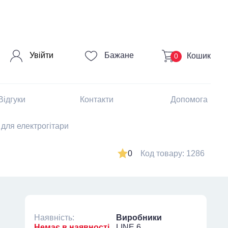
Увійти
Бажане
Кошик
0
Відгуки
Контакти
Допомога
 для електрогітари
0
Код товару: 1286
Наявність:
Виробники
Немає в наявності
LINE 6