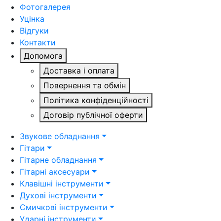
Фотогалерея
Уцінка
Відгуки
Контакти
Допомога
Доставка і оплата
Повернення та обмін
Політика конфіденційності
Договір публічної оферти
Звукове обладнання
Гітари
Гітарне обладнання
Гітарні аксесуари
Клавішні інструменти
Духові інструменти
Смичкові інструменти
Ударні інструменти