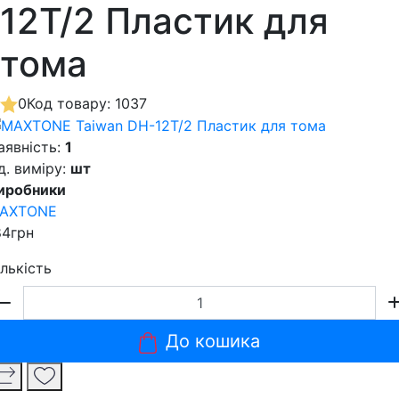
12T/2 Пластик для
тома
0
Код товару: 1037
аявність:
1
д. виміру:
шт
иробники
AXTONE
84грн
ількість
До кошика