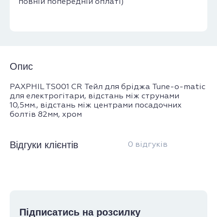
повній попередній оплаті)
Опис
PAXPHIL TS001 CR Тейл для бріджа Tune-o-matic
для електрогітари, відстань між струнами
10,5мм., відстань між центрами посадочних
болтів 82мм, хром
Відгуки клієнтів
0 відгуків
Підписатись на розсилку