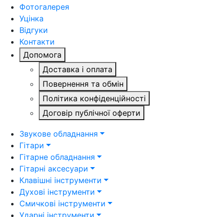
Фотогалерея
Уцінка
Відгуки
Контакти
Допомога
Доставка і оплата
Повернення та обмін
Політика конфіденційності
Договір публічної оферти
Звукове обладнання
Гітари
Гітарне обладнання
Гітарні аксесуари
Клавішні інструменти
Духові інструменти
Смичкові інструменти
Ударні інструменти