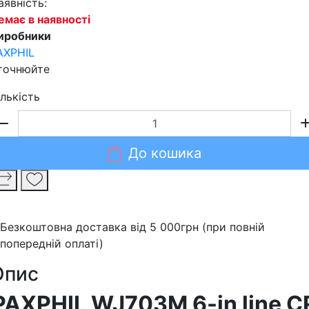
аявність:
емає в наявності
иробники
AXPHIL
точнюйте
ількість
До кошика
Безкоштовна доставка від 5 000грн (при повній
попередній оплаті)
Опис
PAXPHIL WJ703M 6-in line C