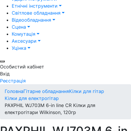
Етнічні інструменти
Світлове обладнання
Відеообладнання
Сцена
Комутація
Аксесуари
Уцінка
Особистий кабінет
Вхід
Реєстрація
Головна
Гітарне обладнання
Кілки для гітар
Кілки для електрогітар
PAXPHIL WJ703M 6-in line CR Кілки для
електрогітари Wilkinson, 120гр
PAXPHIL WJ703M 6-in