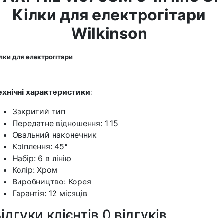
Кілки для електрогітари
Wilkinson
лки для електрогітари
ехнічні характеристики:
Закритий тип
Передатне відношення: 1:15
Овальний наконечник
Кріплення: 45°
Набір: 6 в лінію
Колір: Хром
Виробництво: Корея
Гарантія: 12 місяців
ідгуки клієнтів
0 відгуків