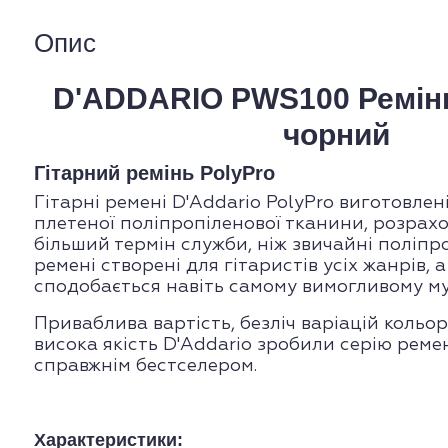
Опис
D'ADDARIO PWS100 Ремінь
чорний
Гітарний ремінь PolyPro
Гітарні ремені D'Addario PolyPro виготовлен
плетеної поліпропіленової тканини, розрахо
більший термін служби, ніж звичайні поліпро
ремені створені для гітаристів усіх жанрів, а
сподобається навіть самому вимогливому му
Приваблива вартість, безліч варіацій кольор
висока якість D'Addario зробили серію ремен
справжнім бестселером.
Характеристики: