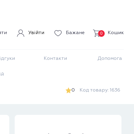
Кошик
яти
Увійти
Бажане
0
ідгуки
Контакти
Допомога
ій
0
Код товару: 1636