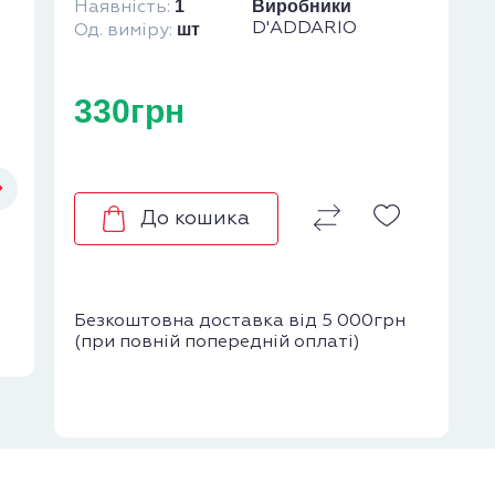
1
Виробники
Наявність:
шт
D'ADDARIO
Од. виміру:
330грн
До кошика
Безкоштовна доставка від 5 000грн
(при повній попередній оплаті)