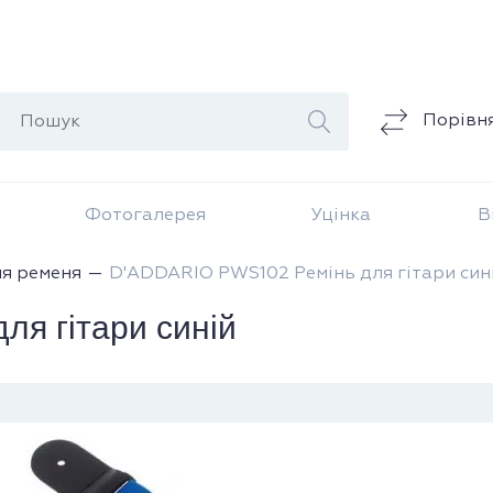
Порівн
Фотогалерея
Уцінка
В
ля ременя
D'ADDARIO PWS102 Ремінь для гітари син
я гітари синій