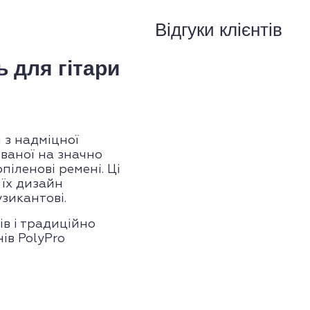
Відгуки клієнтів
 для гітари
і з надміцної
ваної на значно
піленові ремені. Ці
 їх дизайн
зикантові.
ів і традиційно
ів PolyPro