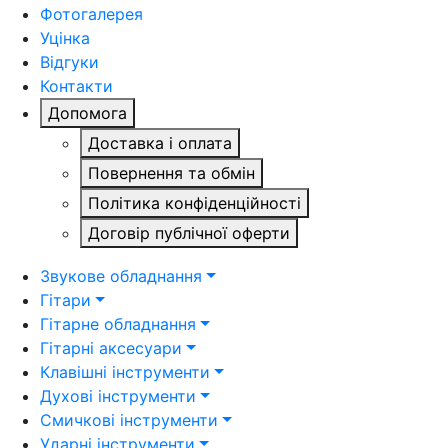
Фотогалерея
Уцінка
Відгуки
Контакти
Допомога
Доставка і оплата
Повернення та обмін
Політика конфіденційності
Договір публічної оферти
Звукове обладнання
Гітари
Гітарне обладнання
Гітарні аксесуари
Клавішні інструменти
Духові інструменти
Смичкові інструменти
Ударні інструменти