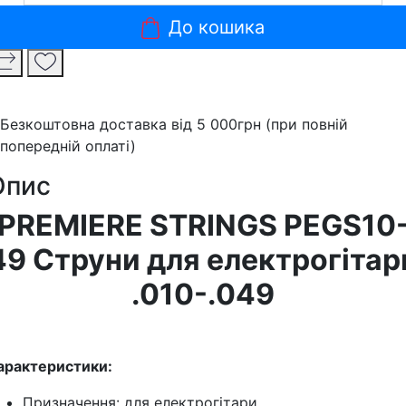
До кошика
Безкоштовна доставка від 5 000грн (при повній
попередній оплаті)
Опис
PREMIERE STRINGS PEGS10
49 Струни для електрогітар
.010-.049
арактеристики:
Призначення: для електрогітари