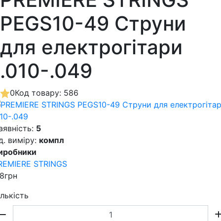
PEGS10-49 Струни
для електрогітари
.010-.049
0
Код товару: 586
аявність:
5
д. виміру:
компл
иробники
REMIERE STRINGS
18грн
ількість