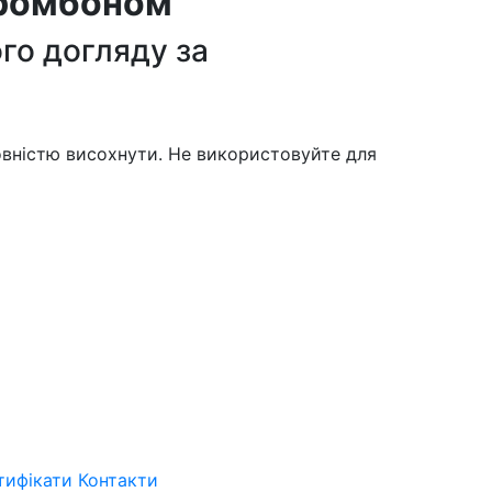
тромбоном
го догляду за
овністю висохнути. Не використовуйте для
тифікати
Контакти