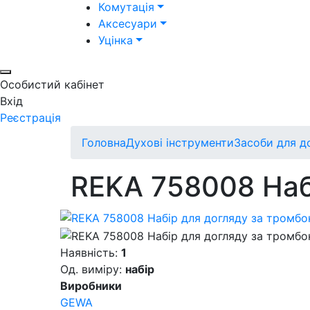
Комутація
Аксесуари
Уцінка
Особистий кабінет
Вхід
Реєстрація
Головна
Духові інструменти
Засоби для д
REKA 758008 Наб
Наявність:
1
Од. виміру:
набір
Виробники
GEWA