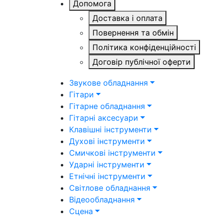
Допомога
Доставка і оплата
Повернення та обмін
Політика конфіденційності
Договір публічної оферти
Звукове обладнання
Гітари
Гітарне обладнання
Гітарні аксесуари
Клавішні інструменти
Духові інструменти
Смичкові інструменти
Ударні інструменти
Етнічні інструменти
Світлове обладнання
Відеообладнання
Сцена