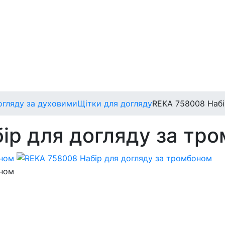
огляду за духовими
Щітки для догляду
REKA 758008 Набі
ір для догляду за тр