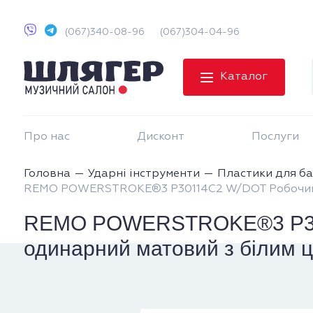
(067)340-08-96
(067)304-04-96
Каталог
Про нас
Дисконт
Послуги
Головна
Ударні інструменти
Пластики для б
REMO POWERSTROKE®3 P30114C2 W/DOT Робочий пл
REMO POWERSTROKE®3 P301
одинарний матовий з білим ц