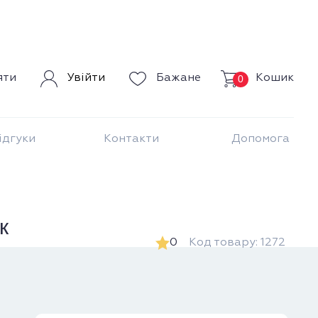
Кошик
яти
Увійти
Бажане
0
ідгуки
Контакти
Допомога
к
0
Код товару: 1272