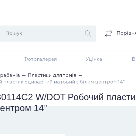
Порівн
Фотогалерея
Уцінка
В
арабанів
Пластики для томів
астик одинарний матовий з білим центром 14''
14C2 W/DOT Робочий пласти
ентром 14''