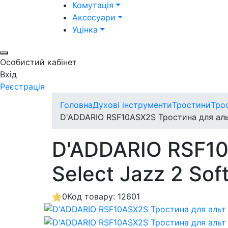
Комутація
Аксесуари
Уцінка
Особистий кабінет
Вхід
Реєстрація
Головна
Духові інструменти
Тростини
Тро
D'ADDARIO RSF10ASX2S Тростина для альт
D'ADDARIO RSF10
Select Jazz 2 Sof
0
Код товару: 12601