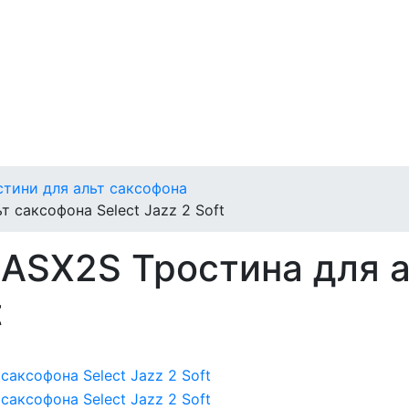
стини для альт саксофона
 саксофона Select Jazz 2 Soft
ASX2S Тростина для а
t