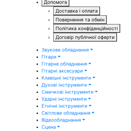
Допомога
Доставка і оплата
Повернення та обмін
Політика конфіденційності
Договір публічної оферти
Звукове обладнання
Гітари
Гітарне обладнання
Гітарні аксесуари
Клавішні інструменти
Духові інструменти
Смичкові інструменти
Ударні інструменти
Етнічні інструменти
Світлове обладнання
Відеообладнання
Сцена