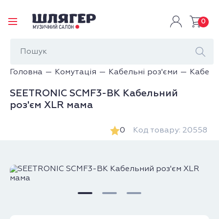
0
Головна
Комутація
Кабельні роз'єми
Кабель
SEETRONIC SCMF3-BK Кабельний
роз'єм XLR мама
0
Код товару: 20558