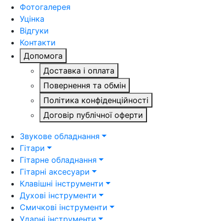
Фотогалерея
Уцінка
Відгуки
Контакти
Допомога
Доставка і оплата
Повернення та обмін
Політика конфіденційності
Договір публічної оферти
Звукове обладнання
Гітари
Гітарне обладнання
Гітарні аксесуари
Клавішні інструменти
Духові інструменти
Смичкові інструменти
Ударні інструменти