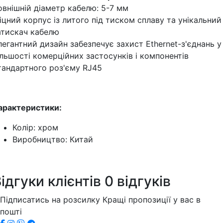
овнішній діаметр кабелю: 5-7 мм
іцний корпус із литого під тиском сплаву та унікальний
атискач кабелю
легантний дизайн забезпечує захист Ethernet-з'єднань у
ільшості комерційних застосунків і компонентів
тандартного роз'єму RJ45
арактеристики:
Колір: хром
Виробництво: Китай
ідгуки клієнтів
0 відгуків
Підписатись на розсилку
Кращі пропозиції у вас в
пошті