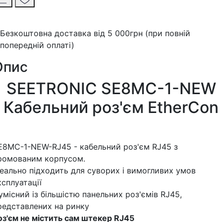
Безкоштовна доставка від 5 000грн (при повній
попередній оплаті)
Опис
SEETRONIC SE8MC-1-NEW
Кабельний роз'єм EtherCon
E8MC-1-NEW-RJ45 - кабельний роз'єм RJ45 з
ромованим корпусом.
деально підходить для суворих і вимогливих умов
ксплуатації
умісний із більшістю панельних роз'ємів RJ45,
редставлених на ринку
оз'єм не містить сам штекер RJ45