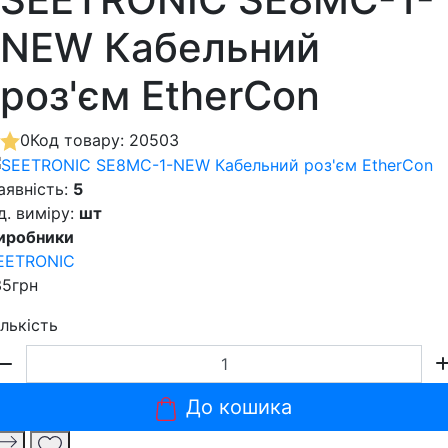
NEW Кабельний
роз'єм EtherCon
0
Код товару: 20503
аявність:
5
д. виміру:
шт
иробники
EETRONIC
35грн
ількість
До кошика