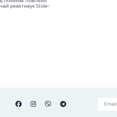
д починає повільно
чай реактивує Slide-