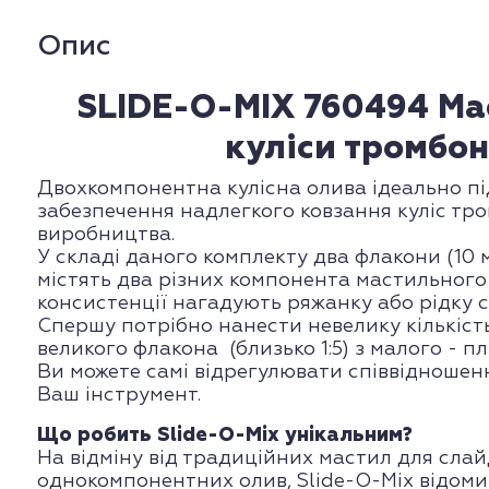
Опис
SLIDE-O-MIX 760494 Ма
куліси тромбо
Двохкомпонентна кулісна олива ідеально п
забезпечення надлегкого ковзання куліс тр
виробництва.
У складі даного комплекту два флакони (10 м
містять два різних компонента мастильного
консистенції нагадують ряжанку або рідку с
Спершу потрібно нанести невелику кількіст
великого флакона (близько 1:5) з малого - пл
Ви можете самі відрегулювати співвідношен
Ваш інструмент.
Що робить Slide-O-Mix унікальним?
На відміну від традиційних мастил для слай
однокомпонентних олив, Slide-O-Mix відоми