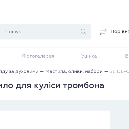
Порівн
Фотогалерея
Уцінка
В
яду за духовими
Мастила, оливи, набори
SLIDE-O
ло для куліси тромбона