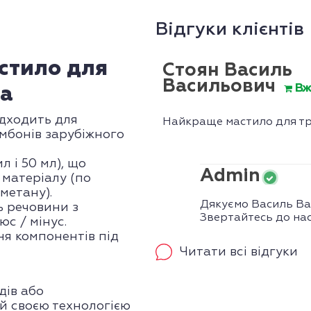
Відгуки клієнтів
стило для
Стоян Василь
Васильович
Вж
на
ідходить для
Найкраще мастило для т
омбонів зарубіжного
л і 50 мл), що
Admin
 матеріалу (по
метану).
Дякуємо Василь Вас
ь речовини з
Звертайтесь до нас
юс / мінус.
ня компонентів під
Читати всі відгуки
дів або
й своєю технологією