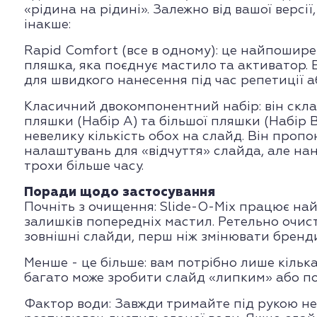
«рідина на рідині». Залежно від вашої версії
інакше:
Rapid Comfort (все в одному): це найпошире
пляшка, яка поєднує мастило та активатор.
для швидкого нанесення під час репетиції а
Класичний двокомпонентний набір: він скла
пляшки (Набір A) та більшої пляшки (Набір B
невелику кількість обох на слайд. Він пропо
налаштувань для «відчуття» слайда, але на
трохи більше часу.
Поради щодо застосування
Почніть з очищення: Slide-O-Mix працює на
залишків попередніх мастил. Ретельно очист
зовнішні слайди, перш ніж змінювати бренди
Менше - це більше: вам потрібно лише кільк
багато може зробити слайд «липким» або по
Фактор води: Завжди тримайте під рукою н