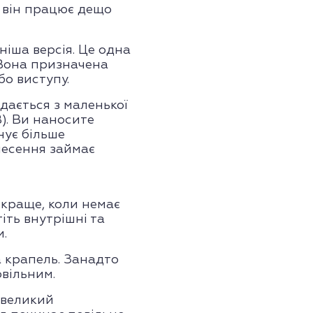
, він працює дещо
ніша версія. Це одна
 Вона призначена
бо виступу.
дається з маленької
). Ви наносите
нує більше
несення займає
йкраще, коли немає
іть внутрішні та
.
а крапель. Занадто
вільним.
евеликий