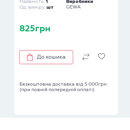
1
Виробники
Наявність:
шт
GEWA
Од. виміру:
825грн
До кошика
Безкоштовна доставка від 5 000грн
(при повній попередній оплаті)