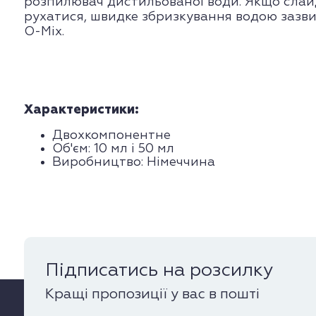
розпилювач дистильованої води. Якщо слай
рухатися, швидке збризкування водою зазви
O-Mix.
Характеристики:
Двохкомпонентне
Об'єм: 10 мл і 50 мл
Виробництво: Німеччина
Підписатись на розсилку
Кращі пропозиції у вас в пошті