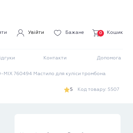
Кошик
яти
Увійти
Бажане
0
ідгуки
Контакти
Допомога
-MIX 760494 Мастило для куліси тромбона
5
Код товару: 5507