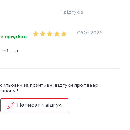
1 відгуків
06.03.2026
е придбав
ромбона
ильович за позитивні відгуки про тваар!
 знову!!!
Написати відгук