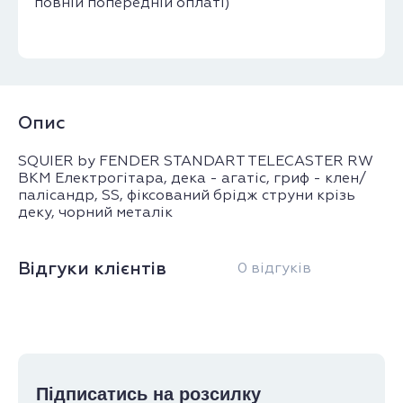
повній попередній оплаті)
Опис
SQUIER by FENDER STANDART TELECASTER RW
BKM Електрогітара, дека - агатіс, гриф - клен/
палісандр, SS, фіксований брідж струни крізь
деку, чорний металік
Відгуки клієнтів
0 відгуків
Підписатись на розсилку