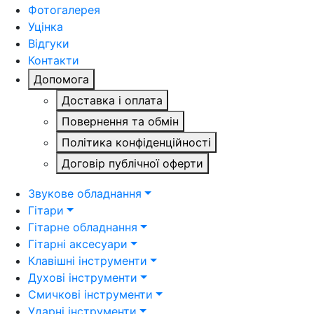
Фотогалерея
Уцінка
Відгуки
Контакти
Допомога
Доставка і оплата
Повернення та обмін
Політика конфіденційності
Договір публічної оферти
Звукове обладнання
Гітари
Гітарне обладнання
Гітарні аксесуари
Клавішні інструменти
Духові інструменти
Смичкові інструменти
Ударні інструменти