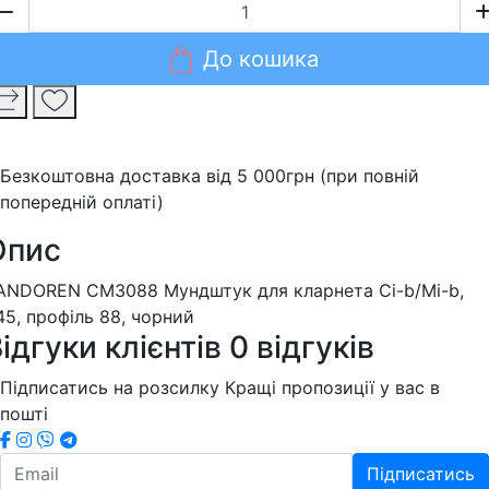
До кошика
Безкоштовна доставка від 5 000грн (при повній
попередній оплаті)
Опис
ANDOREN CM3088 Мундштук для кларнета Сі-b/Мі-b,
45, профіль 88, чорний
ідгуки клієнтів
0 відгуків
Підписатись на розсилку
Кращі пропозиції у вас в
пошті
Підписатись