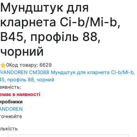
Мундштук для
кларнета Сі-b/Мі-b,
B45, профіль 88,
чорний
0
Код товару: 6629
аявність:
емає в наявності
иробники
ANDOREN
точнюйте
ількість