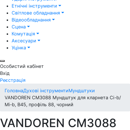
Етнічні інструменти
Світлове обладнання
Відеообладнання
Сцена
Комутація
Аксесуари
Уцінка
Особистий кабінет
Вхід
Реєстрація
Головна
Духові інструменти
Мундштуки
VANDOREN CM3088 Мундштук для кларнета Сі-b/
Мі-b, B45, профіль 88, чорний
VANDOREN CM3088