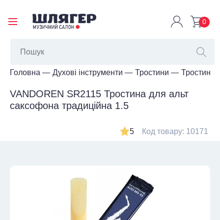
0
Головна
Духові інструменти
Тростини
Тростини 
VANDOREN SR2115 Тростина для альт
саксофона традиційна 1.5
5
Код товару: 10171