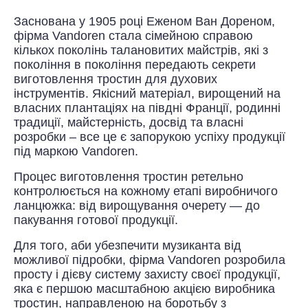
Заснована у 1905 році Еженом Ван Дореном,
фірма Vandoren стала сімейною справою
кількох поколінь талановитих майстрів, які з
покоління в покоління передають секрети
виготовлення тростин для духових
інструментів. Якісний матеріал, вирощений на
власних плантаціях на півдні Франції, родинні
традиції, майстерність, досвід та власні
розробки – все це є запорукою успіху продукції
під маркою Vandoren.
Процес виготовлення тростин ретельно
контролюється на кожному етапі виробничого
ланцюжка: від вирощування очерету — до
пакування готової продукції.
Для того, аби убезпечити музиканта від
можливої підробки, фірма Vandoren розробила
просту і дієву систему захисту своєї продукції,
яка є першою масштабною акцією виробника
тростин, направленою на боротьбу з