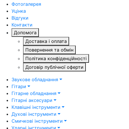
Фотогалерея
Уцінка
Відгуки
Контакти
Допомога
Доставка і оплата
Повернення та обмін
Політика конфіденційності
Договір публічної оферти
Звукове обладнання
Гітари
Гітарне обладнання
Гітарні аксесуари
Клавішні інструменти
Духові інструменти
Смичкові інструменти
Ударні інструменти