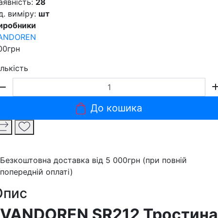
аявність:
28
д. виміру:
шт
иробники
ANDOREN
00грн
ількість
До кошика
Безкоштовна доставка від 5 000грн (при повній
попередній оплаті)
Опис
VANDOREN SR212 Тростина