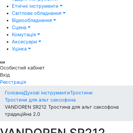
Етнічні інструменти
Світлове обладнання
Відеообладнання
Сцена
Комутація
Аксесуари
Уцінка
Особистий кабінет
Вхід
Реєстрація
Головна
Духові інструменти
Тростини
Тростини для альт саксофона
VANDOREN SR212 Тростина для альт саксофона
традиційна 2.0
VANDOREN SR212