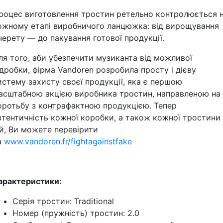
роцес виготовлення тростин ретельно контролюється 
ожному етапі виробничого ланцюжка: від вирощування
черету — до пакування готової продукції.
ля того, аби убезпечити музиканта від можливої
ідробки, фірма Vandoren розробила просту і дієву
истему захисту своєї продукції, яка є першою
асштабною акцією виробника тростин, направленою на
оротьбу з контрафактною продукцією. Тепер
втентичність кожної коробки, а також кожної тростини
ій, Ви можете перевірити
а
www.vandoren.fr/fightagainstfake
арактеристики:
Серія тростин: Traditional
Номер (пружність) тростин: 2.0