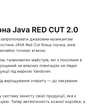
на Java RED CUT 2.0
б запропонувати джазовим музикантам
остина JAVA Red Cut більш гнучка, аніж
дзвичайно точною атакою.
ь талановитих майстрів, які з покоління в
рощений на власних плантаціях на півдні
дукції під маркою Vandoren.
ід вирощування очерету — до пакування
 систему захисту своєї продукції, яка є
єю. Тепер автентичність кожної коробки, а