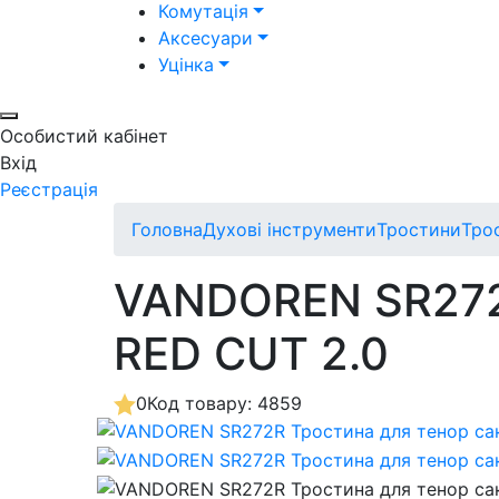
Комутація
Аксесуари
Уцінка
Особистий кабінет
Вхід
Реєстрація
Головна
Духові інструменти
Тростини
Тро
VANDOREN SR272R
RED CUT 2.0
0
Код товару: 4859