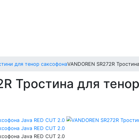
стини для тенор саксофона
VANDOREN SR272R Тростина 
 Тростина для тенор