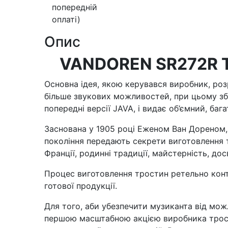
попередній
оплаті)
Опис
VANDOREN SR272R Тр
Основна ідея, якою керувався виробник, ро
більше звукових можливостей, при цьому збе
попередні версії JAVA, і видає об’ємний, ба
Заснована у 1905 році Еженом Ван Дореном, 
покоління передають секрети виготовлення т
Франції, родинні традиції, майстерність, до
Процес виготовлення тростин ретельно кон
готової продукції.
Для того, аби убезпечити музиканта від можл
першою масштабною акцією виробника трости