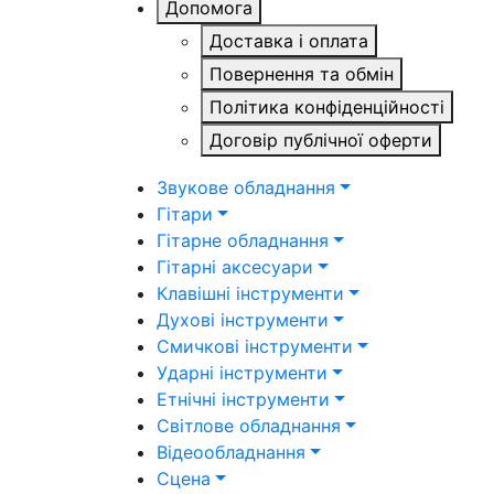
Допомога
Доставка і оплата
Повернення та обмін
Політика конфіденційності
Договір публічної оферти
Звукове обладнання
Гітари
Гітарне обладнання
Гітарні аксесуари
Клавішні інструменти
Духові інструменти
Смичкові інструменти
Ударні інструменти
Етнічні інструменти
Світлове обладнання
Відеообладнання
Сцена