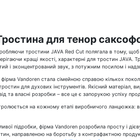
остина для тенор саксофо
зробляючи тростини JAVA Red Cut полягала в тому, що
рігаючи кращі якості, характерні для тростин JAVA. Тр
гатий і зконцентрований звук, з потужним посилом і на
фірма Vandoren стала сімейною справою кількох поколін
ростин для духових інструментів. Якісний матеріал, ви
свід та власні розробки – все це є запорукою успіху про
тролюється на кожному етапі виробничого ланцюжка: в
ивої підробки, фірма Vandoren розробила просту і дієву
н, направленою на боротьбу з контрафактною продукці