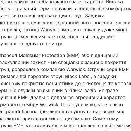
адовольнити потреби кожного бас-гітариста. Висока
кість і тривалий термін служби в поєднанні з комфорто
ри - ось головні переваги цих струн. Завдяки
икористанню сучасних технологій виготовлення і якісни
атеріалів, фахівці Warwick змогли отримати дуже міцні
труни зі зменшеним натягом, зберігши традиційні
вучання та відчуття при грі.
nhanced Molecular Protection (EMP) або підвищений
олекулярний захист - це спеціальне захисне покриття
трун, розроблене компанією Warwick. Струни серії EMP
тримали всі переваги струн Black Label, а завдяки
ахисному покриттю вони стійки до окислення та корозії,
ермін їх служби збільшений в кілька разів. Яскраве
вучання EMP ідеально доповнює агресивний характер
ірмового тембру Warwick. Ці струни мають ретельно
ідібраний баланс, ідеально інтонують та вирізняються
бсолютно приголомшливою динамікою. Саме тому
труни EMP за замовчуванням встановлені на всі німецьк