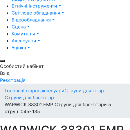
Етнічні інструменти
Світлове обладнання
Відеообладнання
Сцена
Комутація
Аксесуари
Уцінка
Особистий кабінет
Вхід
Реєстрація
Головна
Гітарні аксесуари
Струни для гітар
Струни для бас-гітар
WARWICK 38301 EMP Струни для бас-гітари 5
струн .045-.135
WARWICK 38301 EMP