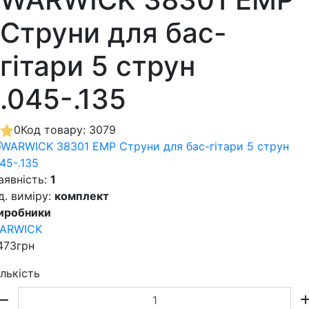
Струни для бас-
гітари 5 струн
.045-.135
0
Код товару: 3079
аявність:
1
д. виміру:
комплект
иробники
ARWICK
473грн
ількість