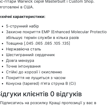
ас-гітари Warwick серій Masterbuilt і Custom Shop.
иготовлені в США.
ехнічні характеристики:
5-струнний набір
Захисне покриття EMP (Enhanced Molecular Protectio
збільшує термін служби в кілька разів
Товщина [.045 .065 .085 .105 .135]
Нержавіюча сталь
Шестигранний сердечник
Довга мензура
Точне інтонування
Стійкі до корозії і окисленню
Покриття не лущиться з часом
Конусна (tapered) п'ята струна В (Сі)
ідгуки клієнтів
0 відгуків
Підписатись на розсилку
Кращі пропозиції у вас в