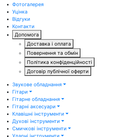
Фотогалерея
Уцінка
Відгуки
Контакти
Допомога
Доставка і оплата
Повернення та обмін
Політика конфіденційності
Договір публічної оферти
Звукове обладнання
Гітари
Гітарне обладнання
Гітарні аксесуари
Клавішні інструменти
Духові інструменти
Смичкові інструменти
Ударні інструменти