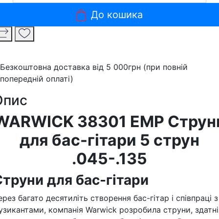
До кошика
Безкоштовна доставка від 5 000грн (при повній
попередній оплаті)
Опис
WARWICK 38301 EMP Струн
для бас-гітари 5 струн
.045-.135
Струни для бас-гітари
ерез багато десятиліть створення бас-гітар і співпраці з
узикантами, компанія Warwick розробила струни, здатні