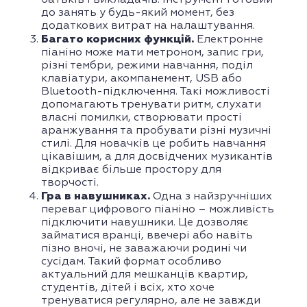
батьків і викладачів: інструмент готовий
до занять у будь-який момент, без
додаткових витрат на налаштування.
Багато корисних функцій.
Електронне
піаніно може мати метроном, запис гри,
різні тембри, режими навчання, поділ
клавіатури, акомпанемент, USB або
Bluetooth-підключення. Такі можливості
допомагають тренувати ритм, слухати
власні помилки, створювати прості
аранжування та пробувати різні музичні
стилі. Для новачків це робить навчання
цікавішим, а для досвідчених музикантів
відкриває більше простору для
творчості.
Гра в навушниках.
Одна з найзручніших
переваг цифрового піаніно – можливість
підключити навушники. Це дозволяє
займатися вранці, ввечері або навіть
пізно вночі, не заважаючи родині чи
сусідам. Такий формат особливо
актуальний для мешканців квартир,
студентів, дітей і всіх, хто хоче
тренуватися регулярно, але не завжди