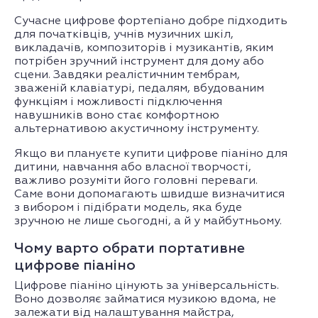
Сучасне цифрове фортепіано добре підходить
для початківців, учнів музичних шкіл,
викладачів, композиторів і музикантів, яким
потрібен зручний інструмент для дому або
сцени. Завдяки реалістичним тембрам,
зваженій клавіатурі, педалям, вбудованим
функціям і можливості підключення
навушників воно стає комфортною
альтернативою акустичному інструменту.
Якщо ви плануєте купити цифрове піаніно для
дитини, навчання або власної творчості,
важливо розуміти його головні переваги.
Саме вони допомагають швидше визначитися
з вибором і підібрати модель, яка буде
зручною не лише сьогодні, а й у майбутньому.
Чому варто обрати портативне
цифрове піаніно
Цифрове піаніно цінують за універсальність.
Воно дозволяє займатися музикою вдома, не
залежати від налаштування майстра,