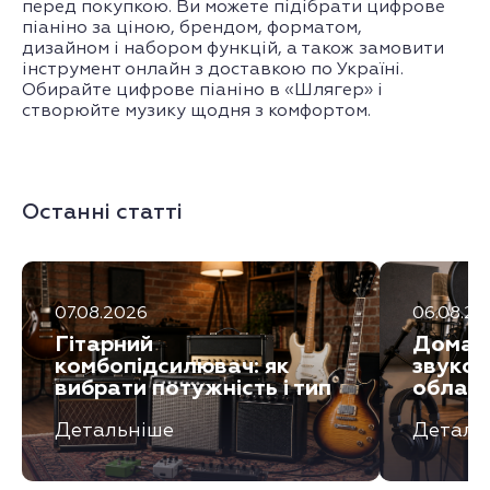
перед покупкою. Ви можете підібрати цифрове
піаніно за ціною, брендом, форматом,
дизайном і набором функцій, а також замовити
інструмент онлайн з доставкою по Україні.
Обирайте цифрове піаніно в «Шлягер» і
створюйте музику щодня з комфортом.
Останні статті
07.08.2026
06.08.20
Гітарний
Домашн
комбопідсилювач: як
звукоз
вибрати потужність і тип
обладн
Детальніше
Деталь